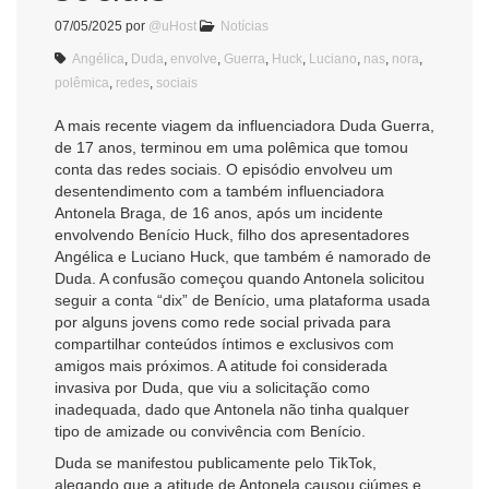
07/05/2025
por
@uHost
Notícias
Angélica
,
Duda
,
envolve
,
Guerra
,
Huck
,
Luciano
,
nas
,
nora
,
polêmica
,
redes
,
sociais
A mais recente viagem da influenciadora Duda Guerra,
de 17 anos, terminou em uma polêmica que tomou
conta das redes sociais. O episódio envolveu um
desentendimento com a também influenciadora
Antonela Braga, de 16 anos, após um incidente
envolvendo Benício Huck, filho dos apresentadores
Angélica e Luciano Huck, que também é namorado de
Duda. A confusão começou quando Antonela solicitou
seguir a conta “dix” de Benício, uma plataforma usada
por alguns jovens como rede social privada para
compartilhar conteúdos íntimos e exclusivos com
amigos mais próximos. A atitude foi considerada
invasiva por Duda, que viu a solicitação como
inadequada, dado que Antonela não tinha qualquer
tipo de amizade ou convivência com Benício.
Duda se manifestou publicamente pelo TikTok,
alegando que a atitude de Antonela causou ciúmes e