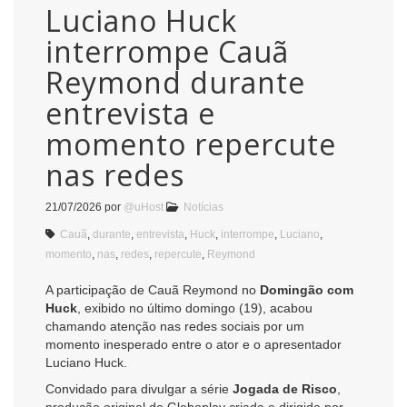
Luciano Huck
interrompe Cauã
Reymond durante
entrevista e
momento repercute
nas redes
21/07/2026
por
@uHost
Notícias
Cauã
,
durante
,
entrevista
,
Huck
,
interrompe
,
Luciano
,
momento
,
nas
,
redes
,
repercute
,
Reymond
A participação de Cauã Reymond no
Domingão com
Huck
, exibido no último domingo (19), acabou
chamando atenção nas redes sociais por um
momento inesperado entre o ator e o apresentador
Luciano Huck.
Convidado para divulgar a série
Jogada de Risco
,