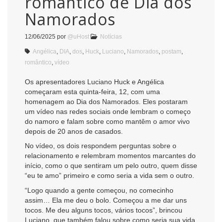
romântico de Dia dos
Namorados
12/06/2025
por
@uHost
Notícias
Angélica
,
DIA
,
dos
,
Huck
,
Luciano
,
Namorados
,
postam
,
romântico
,
vídeo
Os apresentadores Luciano Huck e Angélica
começaram esta quinta-feira, 12, com uma
homenagem ao Dia dos Namorados. Eles postaram
um vídeo nas redes sociais onde lembram o começo
do namoro e falam sobre como mantêm o amor vivo
depois de 20 anos de casados.
No vídeo, os dois respondem perguntas sobre o
relacionamento e relembram momentos marcantes do
início, como o que sentiram um pelo outro, quem disse
“eu te amo” primeiro e como seria a vida sem o outro.
“Logo quando a gente começou, no comecinho
assim… Ela me deu o bolo. Começou a me dar uns
tocos. Me deu alguns tocos, vários tocos”, brincou
Luciano, que também falou sobre como seria sua vida