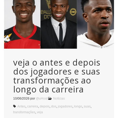
veja o antes e depois
dos jogadores e suas
transformações ao
longo da carreira
10/06/2026
por
@uHost
Notícias
Antes
,
carreira
,
depois
,
dos
,
jogadores
,
longo
,
suas
,
transformações
,
veja