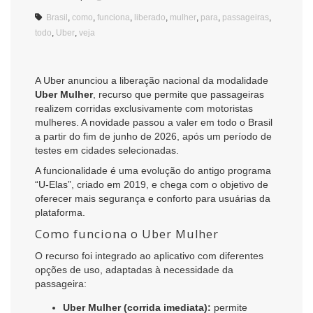
Brasil
,
como
,
funciona
,
liberado
,
mulher
,
para
,
passageiras
,
todo
,
Uber
,
veja
A Uber anunciou a liberação nacional da modalidade
Uber Mulher
, recurso que permite que passageiras
realizem corridas exclusivamente com motoristas
mulheres. A novidade passou a valer em todo o Brasil
a partir do fim de junho de 2026, após um período de
testes em cidades selecionadas.
A funcionalidade é uma evolução do antigo programa
“U-Elas”, criado em 2019, e chega com o objetivo de
oferecer mais segurança e conforto para usuárias da
plataforma.
Como funciona o Uber Mulher
O recurso foi integrado ao aplicativo com diferentes
opções de uso, adaptadas à necessidade da
passageira:
Uber Mulher (corrida imediata):
permite