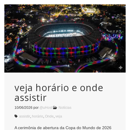
veja horário e onde
assistir
10/06/2026
por
@uHost
Notícias
assistir
,
horário
,
Onde
,
veja
A cerimônia de abertura da Copa do Mundo de 2026