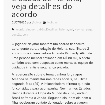
veja detalhes do
acordo
01/07/2026
por
@uHost
Notícias
acordo
,
aluguel
,
babás
,
Detalhes
,
helena
,
mil
,
Neymar
,
paga
,
pensão
,
veja
O jogador Neymar mantém um acordo financeiro
abrangente para a criação de Helena, sua filha de 2
anos com a influenciadora Amanda Kimberlly. Além de
uma pensão mensal estimada em R$ 80 mil, o atleta
também arca com despesas como moradia, equipe de
cuidados infantis e segurança privada.
A repercussão sobre o tema ganhou força após
Amanda se manifestar nas redes sociais, na última
segunda-feira (29). A influenciadora afirmou que não
foi convidada para acompanhar Neymar nos Estados
Unidos durante a Copa do Mundo de 2026, onde o
Brasil enfrenta o Japão. Segundo ela, nem ela nem a
filha receberam contato do jogador sobre a viagem.