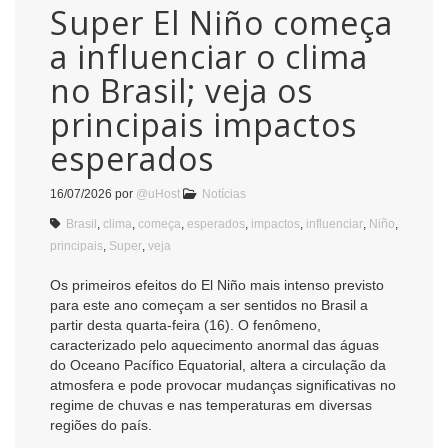
Super El Niño começa
a influenciar o clima
no Brasil; veja os
principais impactos
esperados
16/07/2026
por
@uHost
Notícias
Brasil
,
clima
,
começa
,
esperados
,
impactos
,
influenciar
,
Niño
,
principais
,
Super
,
veja
Os primeiros efeitos do El Niño mais intenso previsto
para este ano começam a ser sentidos no Brasil a
partir desta quarta-feira (16). O fenômeno,
caracterizado pelo aquecimento anormal das águas
do Oceano Pacífico Equatorial, altera a circulação da
atmosfera e pode provocar mudanças significativas no
regime de chuvas e nas temperaturas em diversas
regiões do país.