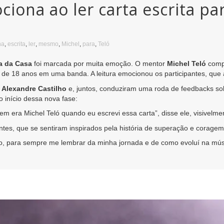
ciona ao ler carta escrita p
na
,
escrita
,
ler
,
mesmo
,
Michel
,
para
,
Teló
la da Casa
foi marcada por muita emoção. O mentor
Michel Teló
compa
 de 18 anos em uma banda. A leitura emocionou os participantes, que a
l
Alexandre Castilho
e, juntos, conduziram uma roda de feedbacks sob
 início dessa nova fase:
m era Michel Teló quando eu escrevi essa carta”, disse ele, visivelm
tes, que se sentiram inspirados pela história de superação e coragem.
o, para sempre me lembrar da minha jornada e de como evoluí na mús