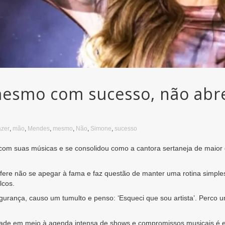
esmo com sucesso, não abre
azer
,
mão
,
Mendes
,
mesmo
,
Não
,
Simone
,
sucesso
om suas músicas e se consolidou como a cantora sertaneja de maior 
ere não se apegar à fama e faz questão de manter uma rotina simples a
lcos.
urança, causo um tumulto e penso: ‘Esqueci que sou artista’. Perco
ade em meio à agenda intensa de shows e compromissos musicais é es