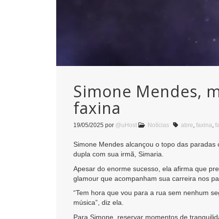
Simone Mendes, m
faxina
19/05/2025
por
@uHost
Notícias
abre
,
faxina
,
f
Simone Mendes alcançou o topo das paradas c
dupla com sua irmã, Simaria.
Apesar do enorme sucesso, ela afirma que pref
glamour que acompanham sua carreira nos pa
“Tem hora que vou para a rua sem nenhum seg
música”, diz ela.
Para Simone, reservar momentos de tranquilid