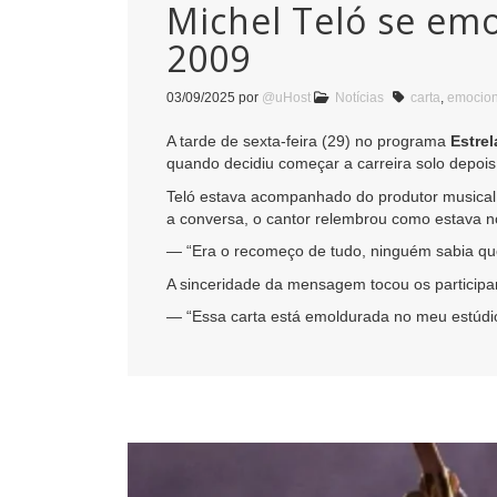
Michel Teló se emo
2009
03/09/2025
por
@uHost
Notícias
carta
,
emocio
A tarde de sexta-feira (29) no programa
Estre
quando decidiu começar a carreira solo depois
Teló estava acompanhado do produtor musica
a conversa, o cantor relembrou como estava no
— “Era o recomeço de tudo, ninguém sabia que
A sinceridade da mensagem tocou os participan
— “Essa carta está emoldurada no meu estúdi