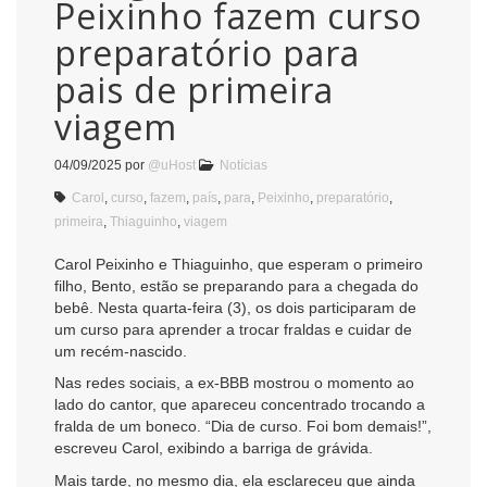
Peixinho fazem curso
preparatório para
pais de primeira
viagem
04/09/2025
por
@uHost
Notícias
Carol
,
curso
,
fazem
,
país
,
para
,
Peixinho
,
preparatório
,
primeira
,
Thiaguinho
,
viagem
Carol Peixinho e Thiaguinho, que esperam o primeiro
filho, Bento, estão se preparando para a chegada do
bebê. Nesta quarta-feira (3), os dois participaram de
um curso para aprender a trocar fraldas e cuidar de
um recém-nascido.
Nas redes sociais, a ex-BBB mostrou o momento ao
lado do cantor, que apareceu concentrado trocando a
fralda de um boneco. “Dia de curso. Foi bom demais!”,
escreveu Carol, exibindo a barriga de grávida.
Mais tarde, no mesmo dia, ela esclareceu que ainda