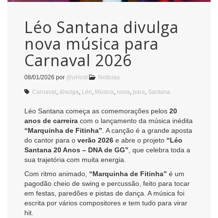
Léo Santana divulga
nova música para
Carnaval 2026
08/01/2026
por
@uHost
Notícias
Carnaval
,
divulga
,
Léo
,
Música
,
nova
,
para
,
Santana
Léo Santana começa as comemorações pelos
20
anos de carreira
com o lançamento da música inédita
“Marquinha de Fitinha”
. A canção é a grande aposta
do cantor para o
verão 2026
e abre o projeto
“Léo
Santana 20 Anos – DNA de GG”
, que celebra toda a
sua trajetória com muita energia.
Com ritmo animado,
“Marquinha de Fitinha”
é um
pagodão cheio de swing e percussão, feito para tocar
em festas, paredões e pistas de dança. A música foi
escrita por vários compositores e tem tudo para virar
hit.