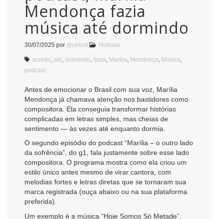
Mendonça fazia
música até dormindo
30/07/2025
por
@uHost
Notícias
acordo
,
até
,
dormindo
,
fazia
,
Marília
,
Mendonça
,
Música
,
podcast
Antes de emocionar o Brasil com sua voz, Marília
Mendonça já chamava atenção nos bastidores como
compositora. Ela conseguia transformar histórias
complicadas em letras simples, mas cheias de
sentimento — às vezes até enquanto dormia.
O segundo episódio do podcast “Marília – o outro lado
da sofrência”, do g1, fala justamente sobre esse lado
compositora. O programa mostra como ela criou um
estilo único antes mesmo de virar cantora, com
melodias fortes e letras diretas que se tornaram sua
marca registrada (ouça abaixo ou na sua plataforma
preferida).
Um exemplo é a música “Hoje Somos Só Metade”.