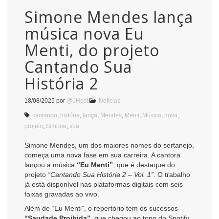
Simone Mendes lança
música nova Eu
Menti, do projeto
Cantando Sua
História 2
18/08/2025
por
@uHost
Notícias
cantando
,
história
,
lança
,
Mendes
,
Menti
,
Música
,
nova
,
projeto
,
Simone
,
sua
Simone Mendes, um dos maiores nomes do sertanejo,
começa uma nova fase em sua carreira. A cantora
lançou a música
“Eu Menti”
, que é destaque do
projeto
“Cantando Sua História 2 – Vol. 1”
. O trabalho
já está disponível nas plataformas digitais com seis
faixas gravadas ao vivo.
Além de “Eu Menti”, o repertório tem os sucessos
“Saudade Proibida”
, que chegou ao topo do Spotify