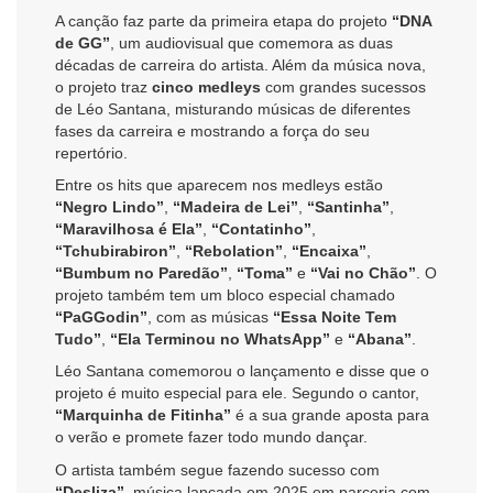
A canção faz parte da primeira etapa do projeto
“DNA
de GG”
, um audiovisual que comemora as duas
décadas de carreira do artista. Além da música nova,
o projeto traz
cinco medleys
com grandes sucessos
de Léo Santana, misturando músicas de diferentes
fases da carreira e mostrando a força do seu
repertório.
Entre os hits que aparecem nos medleys estão
“Negro Lindo”
,
“Madeira de Lei”
,
“Santinha”
,
“Maravilhosa é Ela”
,
“Contatinho”
,
“Tchubirabiron”
,
“Rebolation”
,
“Encaixa”
,
“Bumbum no Paredão”
,
“Toma”
e
“Vai no Chão”
. O
projeto também tem um bloco especial chamado
“PaGGodin”
, com as músicas
“Essa Noite Tem
Tudo”
,
“Ela Terminou no WhatsApp”
e
“Abana”
.
Léo Santana comemorou o lançamento e disse que o
projeto é muito especial para ele. Segundo o cantor,
“Marquinha de Fitinha”
é a sua grande aposta para
o verão e promete fazer todo mundo dançar.
O artista também segue fazendo sucesso com
“Desliza”
, música lançada em 2025 em parceria com