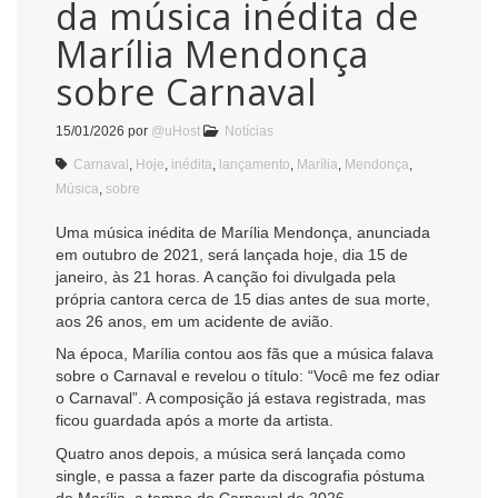
da música inédita de
Marília Mendonça
sobre Carnaval
15/01/2026
por
@uHost
Notícias
Carnaval
,
Hoje
,
inédita
,
lançamento
,
Marília
,
Mendonça
,
Música
,
sobre
Uma música inédita de Marília Mendonça, anunciada
em outubro de 2021, será lançada hoje, dia 15 de
janeiro, às 21 horas. A canção foi divulgada pela
própria cantora cerca de 15 dias antes de sua morte,
aos 26 anos, em um acidente de avião.
Na época, Marília contou aos fãs que a música falava
sobre o Carnaval e revelou o título: “Você me fez odiar
o Carnaval”. A composição já estava registrada, mas
ficou guardada após a morte da artista.
Quatro anos depois, a música será lançada como
single, e passa a fazer parte da discografia póstuma
de Marília, a tempo do Carnaval de 2026.