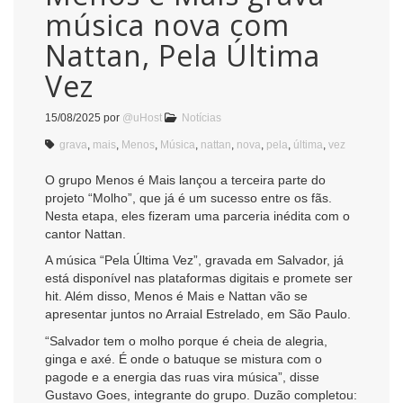
música nova com
Nattan, Pela Última
Vez
15/08/2025
por
@uHost
Notícias
grava
,
mais
,
Menos
,
Música
,
nattan
,
nova
,
pela
,
última
,
vez
O grupo Menos é Mais lançou a terceira parte do
projeto “Molho”, que já é um sucesso entre os fãs.
Nesta etapa, eles fizeram uma parceria inédita com o
cantor Nattan.
A música “Pela Última Vez”, gravada em Salvador, já
está disponível nas plataformas digitais e promete ser
hit. Além disso, Menos é Mais e Nattan vão se
apresentar juntos no Arraial Estrelado, em São Paulo.
“Salvador tem o molho porque é cheia de alegria,
ginga e axé. É onde o batuque se mistura com o
pagode e a energia das ruas vira música”, disse
Gustavo Goes, integrante do grupo. Duzão completou: