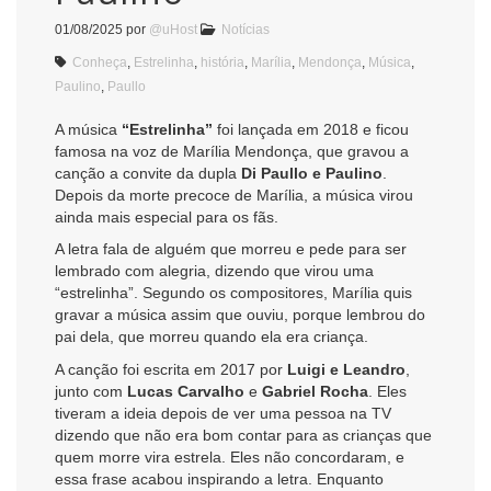
01/08/2025
por
@uHost
Notícias
Conheça
,
Estrelinha
,
história
,
Marília
,
Mendonça
,
Música
,
Paulino
,
Paullo
A música
“Estrelinha”
foi lançada em 2018 e ficou
famosa na voz de Marília Mendonça, que gravou a
canção a convite da dupla
Di Paullo e Paulino
.
Depois da morte precoce de Marília, a música virou
ainda mais especial para os fãs.
A letra fala de alguém que morreu e pede para ser
lembrado com alegria, dizendo que virou uma
“estrelinha”. Segundo os compositores, Marília quis
gravar a música assim que ouviu, porque lembrou do
pai dela, que morreu quando ela era criança.
A canção foi escrita em 2017 por
Luigi e Leandro
,
junto com
Lucas Carvalho
e
Gabriel Rocha
. Eles
tiveram a ideia depois de ver uma pessoa na TV
dizendo que não era bom contar para as crianças que
quem morre vira estrela. Eles não concordaram, e
essa frase acabou inspirando a letra. Enquanto