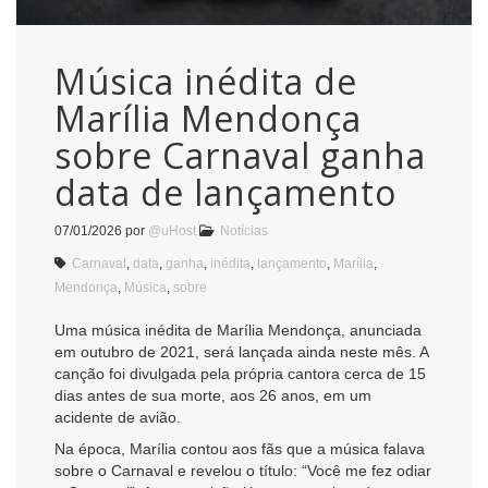
Música inédita de
Marília Mendonça
sobre Carnaval ganha
data de lançamento
07/01/2026
por
@uHost
Notícias
Carnaval
,
data
,
ganha
,
inédita
,
lançamento
,
Marília
,
Mendonça
,
Música
,
sobre
Uma música inédita de Marília Mendonça, anunciada
em outubro de 2021, será lançada ainda neste mês. A
canção foi divulgada pela própria cantora cerca de 15
dias antes de sua morte, aos 26 anos, em um
acidente de avião.
Na época, Marília contou aos fãs que a música falava
sobre o Carnaval e revelou o título: “Você me fez odiar