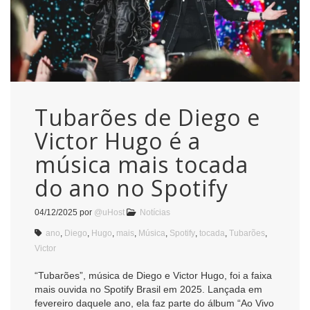
Tubarões de Diego e
Victor Hugo é a
música mais tocada
do ano no Spotify
04/12/2025
por
@uHost
Notícias
ano
,
Diego
,
Hugo
,
mais
,
Música
,
Spotify
,
tocada
,
Tubarões
,
Victor
“Tubarões”, música de Diego e Victor Hugo, foi a faixa
mais ouvida no Spotify Brasil em 2025. Lançada em
fevereiro daquele ano, ela faz parte do álbum “Ao Vivo