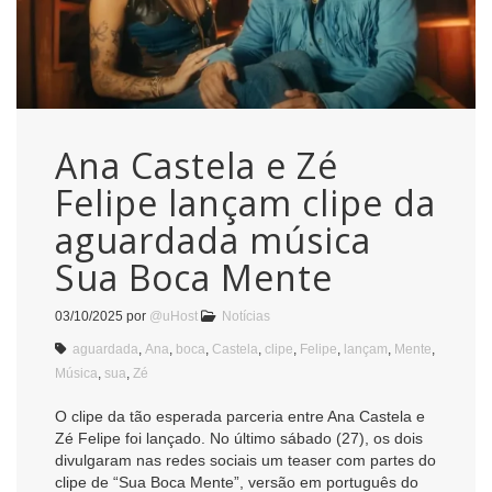
Ana Castela e Zé
Felipe lançam clipe da
aguardada música
Sua Boca Mente
03/10/2025
por
@uHost
Notícias
aguardada
,
Ana
,
boca
,
Castela
,
clipe
,
Felipe
,
lançam
,
Mente
,
Música
,
sua
,
Zé
O clipe da tão esperada parceria entre Ana Castela e
Zé Felipe foi lançado. No último sábado (27), os dois
divulgaram nas redes sociais um teaser com partes do
clipe de “Sua Boca Mente”, versão em português do