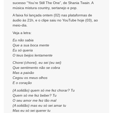
sucesso “You’re Still The One”, de Shania Twain. A
música mistura country, sertanejo e pop.
A faixa foi lançada ontem (02) nas plataformas de
áudio às 21h, e o clipe saiu no YouTube hoje (03), ao
meio-dia.
Veja a letra:
Eu não sabia
Que a sua boca mente
Eu só queria
O teus beijos lentamente
Chorei (chorei), eu sei (eu sei)
Que sentimento não se cobra
Mas a paixão
Cegou os meus olhos
E o coração
(A solidão) quem só me fez chorar? Tu
Quem só me fez beber? Tu
O seu amor me fez tão mal
(A solidão) mas eu só sei amar tu
Mas eu só sei querer tu