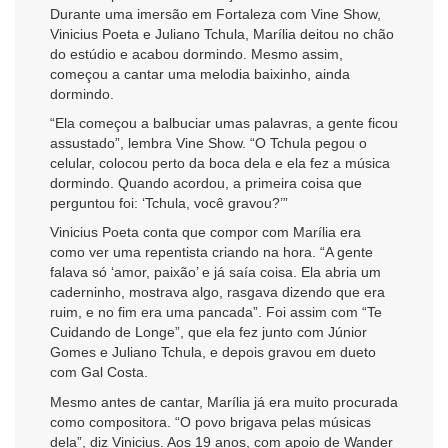
Durante uma imersão em Fortaleza com Vine Show,
Vinicius Poeta e Juliano Tchula, Marília deitou no chão
do estúdio e acabou dormindo. Mesmo assim,
começou a cantar uma melodia baixinho, ainda
dormindo.
“Ela começou a balbuciar umas palavras, a gente ficou
assustado”, lembra Vine Show. “O Tchula pegou o
celular, colocou perto da boca dela e ela fez a música
dormindo. Quando acordou, a primeira coisa que
perguntou foi: ‘Tchula, você gravou?’”
Vinicius Poeta conta que compor com Marília era
como ver uma repentista criando na hora. “A gente
falava só ‘amor, paixão’ e já saía coisa. Ela abria um
caderninho, mostrava algo, rasgava dizendo que era
ruim, e no fim era uma pancada”. Foi assim com “Te
Cuidando de Longe”, que ela fez junto com Júnior
Gomes e Juliano Tchula, e depois gravou em dueto
com Gal Costa.
Mesmo antes de cantar, Marília já era muito procurada
como compositora. “O povo brigava pelas músicas
dela”, diz Vinicius. Aos 19 anos, com apoio de Wander