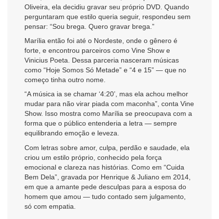
Oliveira, ela decidiu gravar seu próprio DVD. Quando
perguntaram que estilo queria seguir, respondeu sem
pensar: “Sou brega. Quero gravar brega.”
Marília então foi até o Nordeste, onde o gênero é
forte, e encontrou parceiros como Vine Show e
Vinicius Poeta. Dessa parceria nasceram músicas
como “Hoje Somos Só Metade” e “4 e 15” — que no
começo tinha outro nome.
“A música ia se chamar ‘4:20’, mas ela achou melhor
mudar para não virar piada com maconha”, conta Vine
Show. Isso mostra como Marília se preocupava com a
forma que o público entenderia a letra — sempre
equilibrando emoção e leveza.
Com letras sobre amor, culpa, perdão e saudade, ela
criou um estilo próprio, conhecido pela força
emocional e clareza nas histórias. Como em “Cuida
Bem Dela”, gravada por Henrique & Juliano em 2014,
em que a amante pede desculpas para a esposa do
homem que amou — tudo contado sem julgamento,
só com empatia.