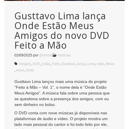
Gusttavo Lima lança
Onde Estão Meus
Amigos do novo DVD
Feito a Mão
02/09/2025
por
@uHost
Notícias
Amigos
,
DVD
,
estão
,
Feito
,
Gusttavo
,
lança
,
Lima
,
mão
,
Meus
,
novo
,
Onde
Gusttavo Lima lançou mais uma música do projeto
“Feito à Mão – Vol. 1”, o nome dela é “Onde Estão
Meus Amigos”. A música fala sobre uma pessoa que
se questiona sobre a presença dos amigos, com ou
sem dinheiro no bolso.
O DVD conta com nove músicas já disponíveis nas
plataformas de áudio e vídeo. O projeto mostra um
lado mais pessoal do cantor e foi todo feito por ele,