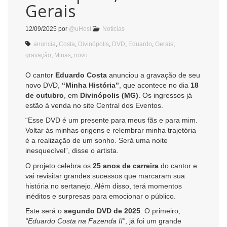
Gerais
12/09/2025
por
@uHost
Notícias
anuncia
,
Costa
,
Divinópolis
,
DVD
,
Eduardo
,
Gerais
,
gravação
,
Minas
,
novo
O cantor
Eduardo Costa
anunciou a gravação de seu
novo DVD,
“Minha História”
, que acontece no dia
18
de outubro
, em
Divinópolis (MG)
. Os ingressos já
estão à venda no site Central dos Eventos.
“Esse DVD é um presente para meus fãs e para mim.
Voltar às minhas origens e relembrar minha trajetória
é a realização de um sonho. Será uma noite
inesquecível”, disse o artista.
O projeto celebra os
25 anos de carreira
do cantor e
vai revisitar grandes sucessos que marcaram sua
história no sertanejo. Além disso, terá momentos
inéditos e surpresas para emocionar o público.
Este será o
segundo DVD de 2025
. O primeiro,
“Eduardo Costa na Fazenda II”
, já foi um grande