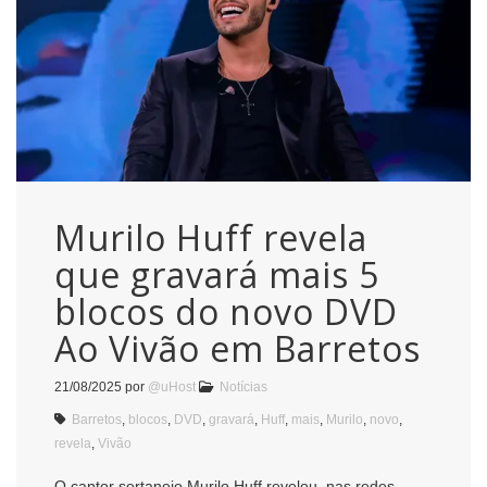
Murilo Huff revela
que gravará mais 5
blocos do novo DVD
Ao Vivão em Barretos
21/08/2025
por
@uHost
Notícias
Barretos
,
blocos
,
DVD
,
gravará
,
Huff
,
mais
,
Murilo
,
novo
,
revela
,
Vivão
O cantor sertanejo Murilo Huff revelou, nas redes