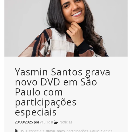
Yasmin Santos grava
novo DVD em São
Paulo com
participações
especiais
20/08/2025
por
@uHost
Notícias
DVD
,
especiais
,
grava
,
novo
,
participações
,
Paulo
,
Santos
,