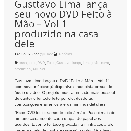
Gusttavo Lima lança
seu novo DVD Feito à
Mão – Vol 1
produzido na casa
dele
14/08/2025
por
@uHost
Notícias
casa
,
dele
,
DVD
,
Feito
,
Gusttavo
,
lança
,
Lima
,
mão
,
novo
,
produzido
,
seu
,
Vol
Gusttavo Lima lançou o DVD “Feito à Mão – Vol. 1”,
com nove músicas já disponíveis nas plataformas de
áudio e vídeo. O projeto mostra um lado mais pessoal
do cantor e foi todo feito por ele, desde as
composições e arranjos até os mínimos detalhes.
“Esse DVD foi literalmente feito à mão. Passei mais de
um ano cuidando de cada etapa, do papel aos
acordes. E como foi todo gravado na minha casa, ele
carrega muito da minha essência”, contou Gusttavo,