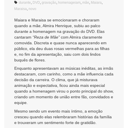
durante
,
DVD
,
gravação
,
homenageiam
,
mãe
,
Maiara
,
Maraisa
,
novo
Maiara e Maraisa se emocionaram e choraram
quando a mãe, Almira Henrique, subiu ao palco
durante a homenagem na gravação do DVD. Elas
cantaram
“Reza de Mãe”
com Almira claramente
comovida. Discreta e quase nunca aparecendo em
público, ela deu duas rosas vermelhas para as filhas
e, no fim da apresentação, saiu com dois lindos
buquês de flores.
Enquanto apresentavam as músicas inéditas, as irmãs
destacaram, com carinho, como a mãe influencia cada
decisão da carreira. O clima, que já misturava
animação e expectativa, ficou ainda mais especial
quando a homenagem virou o ponto principal do show,
criando um momento de união entre fãs, convidados e
equipe.
Mesmo sendo um evento mais íntimo, a emoção
cresceu quando elas relembraram histórias da família
e trouxeram um sentimento forte de gratidão.