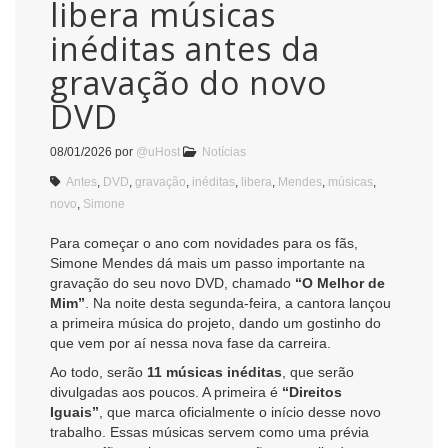
libera músicas
inéditas antes da
gravação do novo
DVD
08/01/2026
por
@uHost
Notícias
Antes
,
DVD
,
gravação
,
inéditas
,
libera
,
Mendes
,
músicas
,
novo
,
Simone
Para começar o ano com novidades para os fãs,
Simone Mendes dá mais um passo importante na
gravação do seu novo DVD, chamado
“O Melhor de
Mim”
. Na noite desta segunda-feira, a cantora lançou
a primeira música do projeto, dando um gostinho do
que vem por aí nessa nova fase da carreira.
Ao todo, serão
11 músicas inéditas
, que serão
divulgadas aos poucos. A primeira é
“Direitos
Iguais”
, que marca oficialmente o início desse novo
trabalho. Essas músicas servem como uma prévia