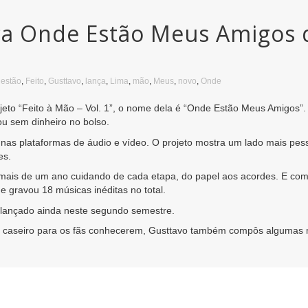
ça Onde Estão Meus Amigos 
,
estão
,
Feito
,
Gusttavo
,
lança
,
Lima
,
mão
,
Meus
,
novo
,
Onde
eto “Feito à Mão – Vol. 1”, o nome dela é “Onde Estão Meus Amigos”.
u sem dinheiro no bolso.
as plataformas de áudio e vídeo. O projeto mostra um lado mais pessoa
es.
i mais de um ano cuidando de cada etapa, do papel aos acordes. E com
e gravou 18 músicas inéditas no total.
á lançado ainda neste segundo semestre.
dio caseiro para os fãs conhecerem, Gusttavo também compôs algumas