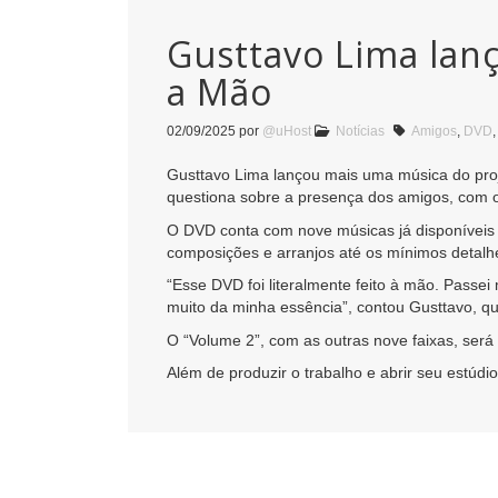
Gusttavo Lima lan
a Mão
02/09/2025
por
@uHost
Notícias
Amigos
,
DVD
Gusttavo Lima lançou mais uma música do proj
questiona sobre a presença dos amigos, com o
O DVD conta com nove músicas já disponíveis n
composições e arranjos até os mínimos detalh
“Esse DVD foi literalmente feito à mão. Passe
muito da minha essência”, contou Gusttavo, qu
O “Volume 2”, com as outras nove faixas, ser
Além de produzir o trabalho e abrir seu estú