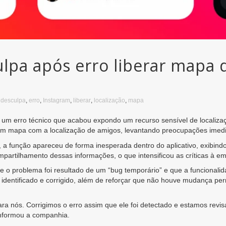
lpa após erro liberar mapa d
,
desculpa
,
erro
,
Instagram
,
liberar
,
localização
,
mapa
um erro técnico que acabou expondo um recurso sensível de localizaçã
m mapa com a localização de amigos, levantando preocupações imediat
s, a função apareceu de forma inesperada dentro do aplicativo, exibi
mpartilhamento dessas informações, o que intensificou as críticas à e
e o problema foi resultado de um “bug temporário” e que a funcionalid
 identificado e corrigido, além de reforçar que não houve mudança p
ara nós. Corrigimos o erro assim que ele foi detectado e estamos revi
nformou a companhia.