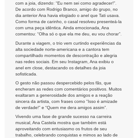
com a joia, dizendo: “Eu nem sei como agradecer!”.
De acordo com Rodrigo Branco, amigo do grupo, no
dia anterior Ana havia elogiado o anel que Tati usava.
Como forma de carinho, o casal resolveu presenteá-la
com uma peça idêntica. Ainda emocionada, Ana
comentou: “Olha só o que ela me deu, eu vou chorar”.
Durante a viagem, o trio vem curtindo experiências da
alta sociedade norte-americana e a cantora tem
compartilhado momentos de descontração e alegria
nas redes sociais. Em seu Instagram, Ana exibiu o
anel em close, destacando os detalhes da joia
sofisticada.
O gesto não passou despercebido pelos fãs, que
encheram as redes com comentários positivos. Muitos
exaltaram a generosidade dos amigos e a reação
sincera da artista, com frases como “Isso é amizade
de verdade!” e “Quem me dera amigos assim”.
Vivendo uma fase de grande sucesso na carreira
musical, Ana Castela mostra que também está
aproveitando com entusiasmo os frutos de seu
trabalho, celebrando conquistas e mimos ao lado de