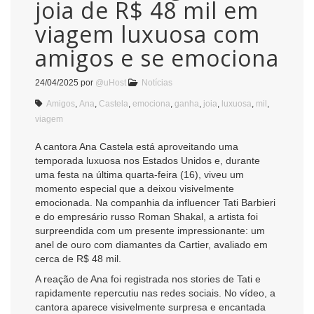
joia de R$ 48 mil em
viagem luxuosa com
amigos e se emociona
24/04/2025
por
@uHost
Notícias
Amigos
,
Ana
,
Castela
,
emociona
,
ganha
,
joia
,
luxuosa
,
mil
,
viagem
A cantora Ana Castela está aproveitando uma
temporada luxuosa nos Estados Unidos e, durante
uma festa na última quarta-feira (16), viveu um
momento especial que a deixou visivelmente
emocionada. Na companhia da influencer Tati Barbieri
e do empresário russo Roman Shakal, a artista foi
surpreendida com um presente impressionante: um
anel de ouro com diamantes da Cartier, avaliado em
cerca de R$ 48 mil.
A reação de Ana foi registrada nos stories de Tati e
rapidamente repercutiu nas redes sociais. No vídeo, a
cantora aparece visivelmente surpresa e encantada