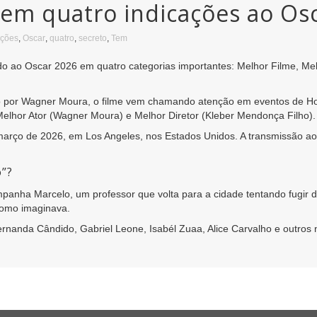
tem quatro indicações ao Os
ações
,
Oscar
,
quatro
,
secreto
,
Tem
cado ao Oscar 2026 em quatro categorias importantes: Melhor Filme, Mel
ado por Wagner Moura, o filme vem chamando atenção em eventos de 
Melhor Ator (Wagner Moura) e Melhor Diretor (Kleber Mendonça Filho).
março de 2026, em Los Angeles, nos Estados Unidos. A transmissão ao
o”?
mpanha Marcelo, um professor que volta para a cidade tentando fugir 
 como imaginava.
nanda Cândido, Gabriel Leone, Isabél Zuaa, Alice Carvalho e outros