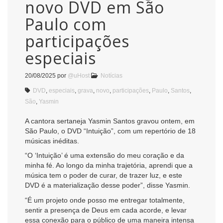
novo DVD em São
Paulo com
participações
especiais
20/08/2025
por
@uHost
Notícias
DVD
,
especiais
,
grava
,
novo
,
participações
,
Paulo
,
Santos
,
São
,
Yasmin
A cantora sertaneja Yasmin Santos gravou ontem, em
São Paulo, o DVD “Intuição”, com um repertório de 18
músicas inéditas.
“O ‘Intuição’ é uma extensão do meu coração e da
minha fé. Ao longo da minha trajetória, aprendi que a
música tem o poder de curar, de trazer luz, e este
DVD é a materialização desse poder”, disse Yasmin.
“É um projeto onde posso me entregar totalmente,
sentir a presença de Deus em cada acorde, e levar
essa conexão para o público de uma maneira intensa