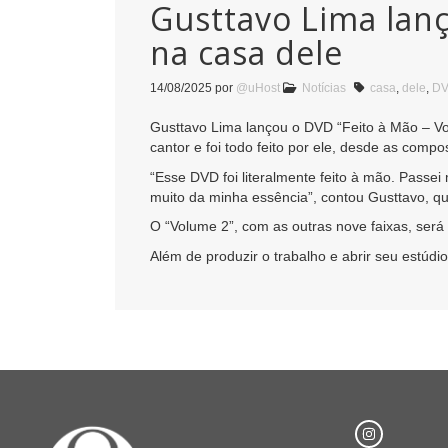
Gusttavo Lima lanç
na casa dele
14/08/2025
por
@uHost
Notícias
casa
,
dele
,
D
Gusttavo Lima lançou o DVD “Feito à Mão – Vol
cantor e foi todo feito por ele, desde as comp
“Esse DVD foi literalmente feito à mão. Passe
muito da minha essência”, contou Gusttavo, qu
O “Volume 2”, com as outras nove faixas, ser
Além de produzir o trabalho e abrir seu estú