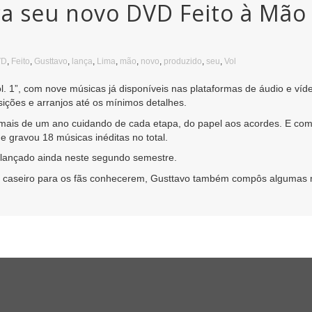
a seu novo DVD Feito à Mão 
VD
,
Feito
,
Gusttavo
,
lança
,
Lima
,
mão
,
novo
,
produzido
,
seu
,
Vol
. 1”, com nove músicas já disponíveis nas plataformas de áudio e víd
osições e arranjos até os mínimos detalhes.
i mais de um ano cuidando de cada etapa, do papel aos acordes. E com
e gravou 18 músicas inéditas no total.
á lançado ainda neste segundo semestre.
dio caseiro para os fãs conhecerem, Gusttavo também compôs algumas