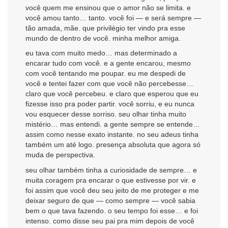
você quem me ensinou que o amor não se limita. e
você amou tanto… tanto. você foi — e será sempre —
tão amada, mãe. que privilégio ter vindo pra esse
mundo de dentro de você. minha melhor amiga.
eu tava com muito medo… mas determinado a
encarar tudo com você. e a gente encarou, mesmo
com você tentando me poupar. eu me despedi de
você e tentei fazer com que você não percebesse…
claro que você percebeu. e claro que esperou que eu
fizesse isso pra poder partir. você sorriu, e eu nunca
vou esquecer desse sorriso. seu olhar tinha muito
mistério… mas entendi. a gente sempre se entende…
assim como nesse exato instante. no seu adeus tinha
também um até logo. presença absoluta que agora só
muda de perspectiva.
seu olhar também tinha a curiosidade de sempre… e
muita coragem pra encarar o que estivesse por vir. e
foi assim que você deu seu jeito de me proteger e me
deixar seguro de que — como sempre — você sabia
bem o que tava fazendo. o seu tempo foi esse… e foi
intenso. como disse seu pai pra mim depois de você