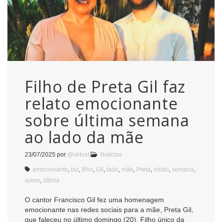
Filho de Preta Gil faz
relato emocionante
sobre última semana
ao lado da mãe
23/07/2025
por
@uHost
Notícias
emocionante
,
faz
,
filho
,
Gil
,
lado
,
mãe
,
Preta
,
relato
,
semana
,
sobre
,
última
O cantor Francisco Gil fez uma homenagem
emocionante nas redes sociais para a mãe, Preta Gil,
que faleceu no último domingo (20). Filho único da