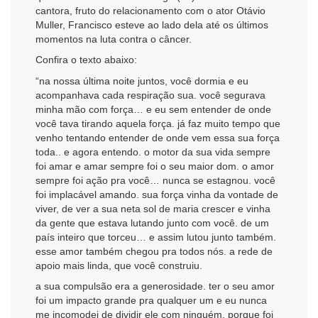
cantora, fruto do relacionamento com o ator Otávio
Muller, Francisco esteve ao lado dela até os últimos
momentos na luta contra o câncer.
Confira o texto abaixo:
“na nossa última noite juntos, você dormia e eu
acompanhava cada respiração sua. você segurava
minha mão com força… e eu sem entender de onde
você tava tirando aquela força. já faz muito tempo que
venho tentando entender de onde vem essa sua força
toda.. e agora entendo. o motor da sua vida sempre
foi amar e amar sempre foi o seu maior dom. o amor
sempre foi ação pra você… nunca se estagnou. você
foi implacável amando. sua força vinha da vontade de
viver, de ver a sua neta sol de maria crescer e vinha
da gente que estava lutando junto com você. de um
país inteiro que torceu… e assim lutou junto também.
esse amor também chegou pra todos nós. a rede de
apoio mais linda, que você construiu.
a sua compulsão era a generosidade. ter o seu amor
foi um impacto grande pra qualquer um e eu nunca
me incomodei de dividir ele com ninguém, porque foi