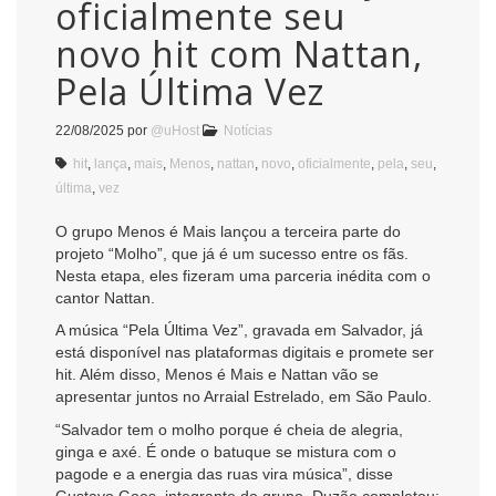
oficialmente seu
novo hit com Nattan,
Pela Última Vez
22/08/2025
por
@uHost
Notícias
hit
,
lança
,
mais
,
Menos
,
nattan
,
novo
,
oficialmente
,
pela
,
seu
,
última
,
vez
O grupo Menos é Mais lançou a terceira parte do
projeto “Molho”, que já é um sucesso entre os fãs.
Nesta etapa, eles fizeram uma parceria inédita com o
cantor Nattan.
A música “Pela Última Vez”, gravada em Salvador, já
está disponível nas plataformas digitais e promete ser
hit. Além disso, Menos é Mais e Nattan vão se
apresentar juntos no Arraial Estrelado, em São Paulo.
“Salvador tem o molho porque é cheia de alegria,
ginga e axé. É onde o batuque se mistura com o
pagode e a energia das ruas vira música”, disse
Gustavo Goes, integrante do grupo. Duzão completou: