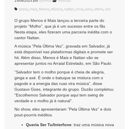
15/08/2025
por
@uHost
Notícias
grava
,
mais
,
Menos
,
Música
,
nattan
,
nova
,
pela
,
última
,
vez
O grupo Menos é Mais lançou a terceira parte do
projeto “Molho”, que já é um sucesso entre os fãs.
Nesta etapa, eles fizeram uma parceria inédita com o
cantor Nattan.
A música “Pela Última Vez”, gravada em Salvador, já
está disponível nas plataformas digitais e promete ser
hit. Além disso, Menos é Mais e Nattan vão se
apresentar juntos no Arraial Estrelado, em São Paulo.
“Salvador tem o molho porque é cheia de alegria,
ginga e axé. É onde o batuque se mistura com o
pagode e a energia das ruas vira música”, disse
Gustavo Goes, integrante do grupo. Duzão completou:
“Escolhemos Salvador porque aqui tem swing de
verdade e o molho já é natural”.
No show, eles apresentaram “Pela Última Vez” e dois
pout-pourris inéditos.
Queria Ser Tu/Interfone
: traz uma música nova