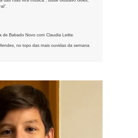
a das ruas vira música”, disse Gustavo Goes,
al”.
ia de Babado Novo com Claudia Leitte.
e Mendes, no topo das mais ouvidas da semana.