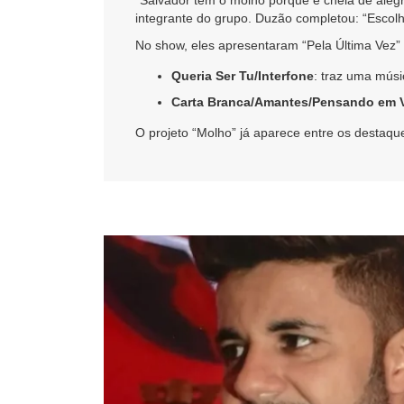
“Salvador tem o molho porque é cheia de alegr
integrante do grupo. Duzão completou: “Escol
No show, eles apresentaram “Pela Última Vez” e
Queria Ser Tu/Interfone
: traz uma mús
Carta Branca/Amantes/Pensando em 
O projeto “Molho” já aparece entre os destaq