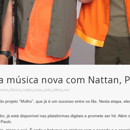
a música nova com Nattan, P
enos
,
Música
,
nattan
,
nova
,
pela
,
última
,
vez
o projeto “Molho”, que já é um sucesso entre os fãs. Nesta etapa, ele
r, já está disponível nas plataformas digitais e promete ser hit. Além
 Paulo.