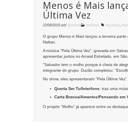
Menos é Mais lança
Última Vez
22/08/2025
por
@uHost
Notícias
hit
,
lança
,
mai
O grupo Menos é Mais lançou a terceira parte d
Nattan.
A música “Pela Última Vez”, gravada em Salvado
apresentar juntos no Arraial Estrelado, em São
“Salvador tem o molho porque é cheia de alegr
integrante do grupo. Duzão completou: “Escol
No show, eles apresentaram “Pela Última Vez” e
Queria Ser Tu/Interfone
: traz uma mús
Carta Branca/Amantes/Pensando em 
O projeto “Molho” já aparece entre os destaq