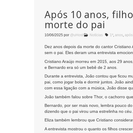
Após 10 anos, filho
morte do pai
10/06/2025
por
@uHost
Notícias
1ª
,
anos
,
após
Dez anos depois da morte do cantor Cristiano A
sem o pai. Eles deram uma entrevista emoci
Cristiano Araújo morreu em 2015, aos 29 anos
e Bernardo era só um bebê de 2 anos.
Durante a entrevista, João contou que ficou m
pai, como jogar bola e dormir juntos. João ai
com essa ligação com a música, João disse que
João também falou sobre Thor, o cachorro que
Bernardo, por ser mais novo, lembra pouco do 
dizendo que o pai virou uma estrelinha no cé
Eliza também lembrou que Cristiano considera
A entrevista mostrou o quanto os filhos cresc