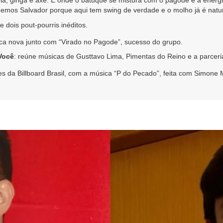
ia, ginga e axé. É onde o batuque se mistura com o pagode e a energi
hemos Salvador porque aqui tem swing de verdade e o molho já é natur
 dois pout-pourris inéditos.
ica nova junto com “Virado no Pagode”, sucesso do grupo.
Você
: reúne músicas de Gusttavo Lima, Pimentas do Reino e a parcer
ues da Billboard Brasil, com a música “P do Pecado”, feita com Simon