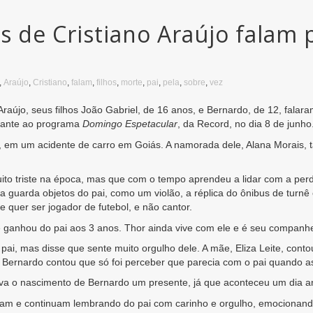
s de Cristiano Araújo falam 
,
Araújo
,
Cristiano
,
falam
,
filhos
,
morte
,
pai
,
pela
,
sobre
,
vez
raújo, seus filhos João Gabriel, de 16 anos, e Bernardo, de 12, falar
onante ao programa
Domingo Espetacular
, da Record, no dia 8 de junho
, em um acidente de carro em Goiás. A namorada dele, Alana Morais, 
uito triste na época, mas que com o tempo aprendeu a lidar com a pe
nda guarda objetos do pai, como um violão, a réplica do ônibus de tu
 quer ser jogador de futebol, e não cantor.
 ganhou do pai aos 3 anos. Thor ainda vive com ele e é seu companhei
pai, mas disse que sente muito orgulho dele. A mãe, Eliza Leite, cont
u. Bernardo contou que só foi perceber que parecia com o pai quando 
va o nascimento de Bernardo um presente, já que aconteceu um dia ant
eram e continuam lembrando do pai com carinho e orgulho, emocionand