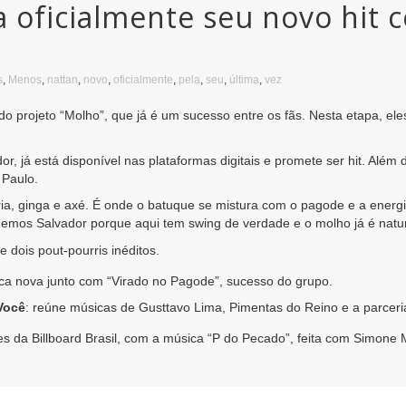
 oficialmente seu novo hit 
s
,
Menos
,
nattan
,
novo
,
oficialmente
,
pela
,
seu
,
última
,
vez
o projeto “Molho”, que já é um sucesso entre os fãs. Nesta etapa, ele
r, já está disponível nas plataformas digitais e promete ser hit. Além
 Paulo.
ia, ginga e axé. É onde o batuque se mistura com o pagode e a energi
hemos Salvador porque aqui tem swing de verdade e o molho já é natur
 dois pout-pourris inéditos.
ica nova junto com “Virado no Pagode”, sucesso do grupo.
Você
: reúne músicas de Gusttavo Lima, Pimentas do Reino e a parcer
ues da Billboard Brasil, com a música “P do Pecado”, feita com Simon