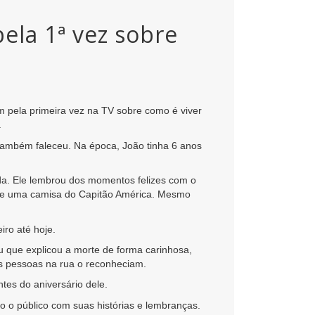
pela 1ª vez sobre
am pela primeira vez na TV sobre como é viver
.
também faleceu. Na época, João tinha 6 anos
rda. Ele lembrou dos momentos felizes com o
rnê e uma camisa do Capitão América. Mesmo
ro até hoje.
ou que explicou a morte de forma carinhosa,
as pessoas na rua o reconheciam.
es do aniversário dele.
o o público com suas histórias e lembranças.