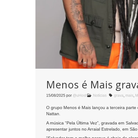
Menos é Mais grav
15/08/2025
por
@uHost
Notícias
grava
,
mais
,
M
O grupo Menos é Mais lançou a terceira parte d
Nattan.
A música “Pela Última Vez”, gravada em Salvado
apresentar juntos no Arraial Estrelado, em São