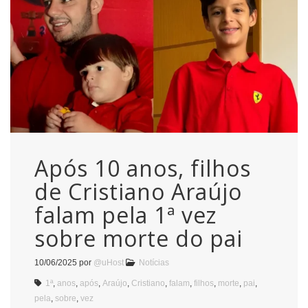
Após 10 anos, filhos
de Cristiano Araújo
falam pela 1ª vez
sobre morte do pai
10/06/2025
por
@uHost
Notícias
1ª
,
anos
,
após
,
Araújo
,
Cristiano
,
falam
,
filhos
,
morte
,
pai
,
pela
,
sobre
,
vez