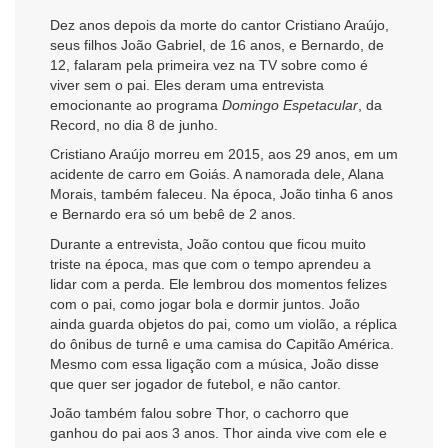
Dez anos depois da morte do cantor Cristiano Araújo,
seus filhos João Gabriel, de 16 anos, e Bernardo, de
12, falaram pela primeira vez na TV sobre como é
viver sem o pai. Eles deram uma entrevista
emocionante ao programa
Domingo Espetacular
, da
Record, no dia 8 de junho.
Cristiano Araújo morreu em 2015, aos 29 anos, em um
acidente de carro em Goiás. A namorada dele, Alana
Morais, também faleceu. Na época, João tinha 6 anos
e Bernardo era só um bebê de 2 anos.
Durante a entrevista, João contou que ficou muito
triste na época, mas que com o tempo aprendeu a
lidar com a perda. Ele lembrou dos momentos felizes
com o pai, como jogar bola e dormir juntos. João
ainda guarda objetos do pai, como um violão, a réplica
do ônibus de turnê e uma camisa do Capitão América.
Mesmo com essa ligação com a música, João disse
que quer ser jogador de futebol, e não cantor.
João também falou sobre Thor, o cachorro que
ganhou do pai aos 3 anos. Thor ainda vive com ele e