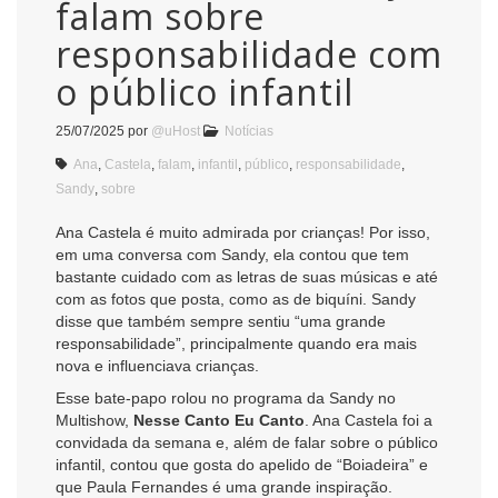
falam sobre
responsabilidade com
o público infantil
25/07/2025
por
@uHost
Notícias
Ana
,
Castela
,
falam
,
infantil
,
público
,
responsabilidade
,
Sandy
,
sobre
Ana Castela é muito admirada por crianças! Por isso,
em uma conversa com Sandy, ela contou que tem
bastante cuidado com as letras de suas músicas e até
com as fotos que posta, como as de biquíni. Sandy
disse que também sempre sentiu “uma grande
responsabilidade”, principalmente quando era mais
nova e influenciava crianças.
Esse bate-papo rolou no programa da Sandy no
Multishow,
Nesse Canto Eu Canto
. Ana Castela foi a
convidada da semana e, além de falar sobre o público
infantil, contou que gosta do apelido de “Boiadeira” e
que Paula Fernandes é uma grande inspiração.