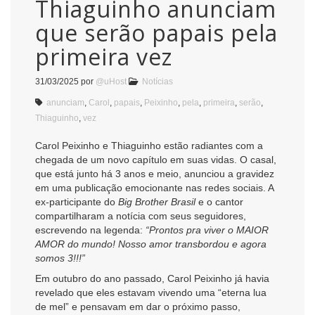
Thiaguinho anunciam
que serão papais pela
primeira vez
31/03/2025
por
@uHost
Notícias
anunciam
,
Carol
,
papais
,
Peixinho
,
pela
,
primeira
,
serão
,
Thiaguinho
,
vez
Carol Peixinho e Thiaguinho estão radiantes com a
chegada de um novo capítulo em suas vidas. O casal,
que está junto há 3 anos e meio, anunciou a gravidez
em uma publicação emocionante nas redes sociais. A
ex-participante do
Big Brother Brasil
e o cantor
compartilharam a notícia com seus seguidores,
escrevendo na legenda:
“Prontos pra viver o MAIOR
AMOR do mundo! Nosso amor transbordou e agora
somos 3!!!”
Em outubro do ano passado, Carol Peixinho já havia
revelado que eles estavam vivendo uma “eterna lua
de mel” e pensavam em dar o próximo passo,