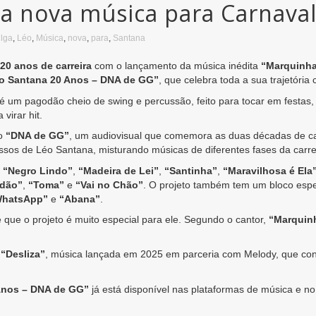
ga nova música para Carnava
ulga
,
Léo
,
Música
,
nova
,
para
,
Santana
20 anos de carreira
com o lançamento da música inédita
“Marquinha
o Santana 20 Anos – DNA de GG”
, que celebra toda a sua trajetória
é um pagodão cheio de swing e percussão, feito para tocar em festas, 
virar hit.
to
“DNA de GG”
, um audiovisual que comemora as duas décadas de car
os de Léo Santana, misturando músicas de diferentes fases da carrei
o
“Negro Lindo”
,
“Madeira de Lei”
,
“Santinha”
,
“Maravilhosa é Ela
dão”
,
“Toma”
e
“Vai no Chão”
. O projeto também tem um bloco esp
WhatsApp”
e
“Abana”
.
ue o projeto é muito especial para ele. Segundo o cantor,
“Marquinh
m
“Desliza”
, música lançada em 2025 em parceria com Melody, que con
Anos – DNA de GG”
já está disponível nas plataformas de música e no