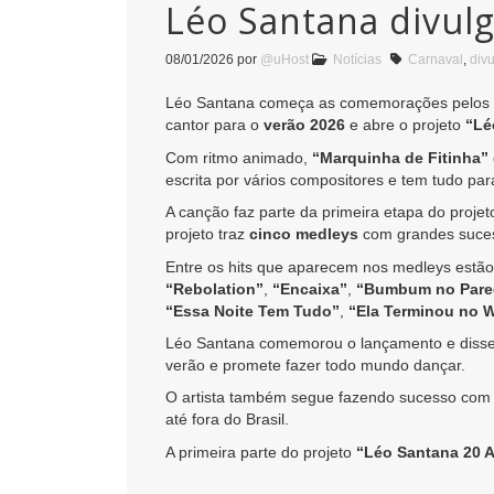
Léo Santana divul
08/01/2026
por
@uHost
Notícias
Carnaval
,
div
Léo Santana começa as comemorações pelos
cantor para o
verão 2026
e abre o projeto
“Lé
Com ritmo animado,
“Marquinha de Fitinha”
escrita por vários compositores e tem tudo para 
A canção faz parte da primeira etapa do proje
projeto traz
cinco medleys
com grandes sucess
Entre os hits que aparecem nos medleys estã
“Rebolation”
,
“Encaixa”
,
“Bumbum no Pare
“Essa Noite Tem Tudo”
,
“Ela Terminou no 
Léo Santana comemorou o lançamento e disse q
verão e promete fazer todo mundo dançar.
O artista também segue fazendo sucesso co
até fora do Brasil.
A primeira parte do projeto
“Léo Santana 20 