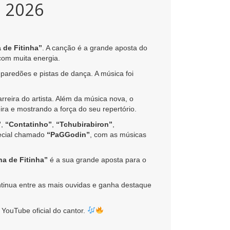
l 2026
 de Fitinha”
. A canção é a grande aposta do
 com muita energia.
paredões e pistas de dança. A música foi
reira do artista. Além da música nova, o
ra e mostrando a força do seu repertório.
”
,
“Contatinho”
,
“Tchubirabiron”
,
ecial chamado
“PaGGodin”
, com as músicas
a de Fitinha”
é a sua grande aposta para o
tinua entre as mais ouvidas e ganha destaque
 YouTube oficial do cantor.