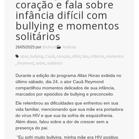
coração e fala sobre
infância difícil com
bullying e momentos
solitários
26/05/2025
por
@uHost
Notícias
abre
,
bullying
,
Cauã
,
coração
,
difícil
,
fala
,
infância
,
momentos
,
Reymond
,
sobre
,
solitários
Durante a edição do programa
Altas Horas
exibida no
último sábado, dia 24, o ator Cauã Reymond
compartilhou momentos delicados de sua infância,
marcados por episódios de bullying e preconceito.
Ele relembrou as dificuldades que enfrentou em sua
vida familiar, mencionando que sua mãe era portadora
do vírus HIV e que sua tia sofria de esquizofrenia.
Além disso, falou sobre a dor de crescer sem a
presença do pai.
“Eu sofri muito bullying, minha mãe era HIV positivo.