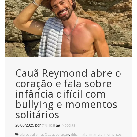
Cauã Reymond abre o
coração e fala sobre
infância difícil com
bullying e momentos
solitários
26/05/2025
por
@uHost
Notícias
abre
,
bullying
,
Cauã
,
coração
,
difícil
,
fala
,
infância
,
momentos