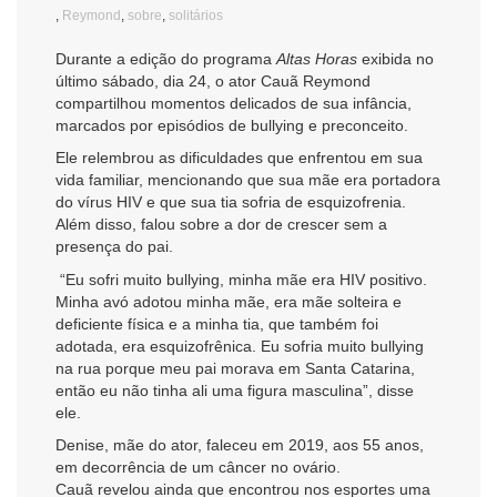
,
Reymond
,
sobre
,
solitários
Durante a edição do programa
Altas Horas
exibida no
último sábado, dia 24, o ator Cauã Reymond
compartilhou momentos delicados de sua infância,
marcados por episódios de bullying e preconceito.
Ele relembrou as dificuldades que enfrentou em sua
vida familiar, mencionando que sua mãe era portadora
do vírus HIV e que sua tia sofria de esquizofrenia.
Além disso, falou sobre a dor de crescer sem a
presença do pai.
“Eu sofri muito bullying, minha mãe era HIV positivo.
Minha avó adotou minha mãe, era mãe solteira e
deficiente física e a minha tia, que também foi
adotada, era esquizofrênica. Eu sofria muito bullying
na rua porque meu pai morava em Santa Catarina,
então eu não tinha ali uma figura masculina”, disse
ele.
Denise, mãe do ator, faleceu em 2019, aos 55 anos,
em decorrência de um câncer no ovário.
Cauã revelou ainda que encontrou nos esportes uma