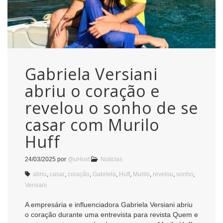
Gabriela Versiani
abriu o coração e
revelou o sonho de se
casar com Murilo
Huff
24/03/2025
por
@uHost
Notícias
abriu
,
casar
,
coração
,
Gabriela
,
Huff
,
Murilo
,
revelou
,
sonho
,
Versiani
A empresária e influenciadora Gabriela Versiani abriu
o coração durante uma entrevista para revista Quem e