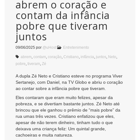
abrem o coração e
contam da infância
pobre que tiveram
juntos
09/06/2025
por
@uHost
Entretenimento
abrem
,
contam
,
coração
,
Cristiano
,
infância
,
juntos
,
Neto
,
pobre
,
tiveram
,
Zé
A dupla Zé Neto e Cristiano esteve no programa Viver
Sertanejo, com Daniel, na TV Globo e abriu o coração
ao contar sobre a infância pobre que tiveram.
Eles contaram que eram muito felizes, apesar da
pobreza, e se divertiam bastante juntos. Zé Neto até
brincou que ele ganhou o prêmio de “mais pobre” da
rua umas três vezes. Cristiano enfatizou que eles,
apesar de não terem dinheiro, tinham tudo o que
deixava uma criança feliz: Um quintal grande,
cachoeiras e muita natureza.