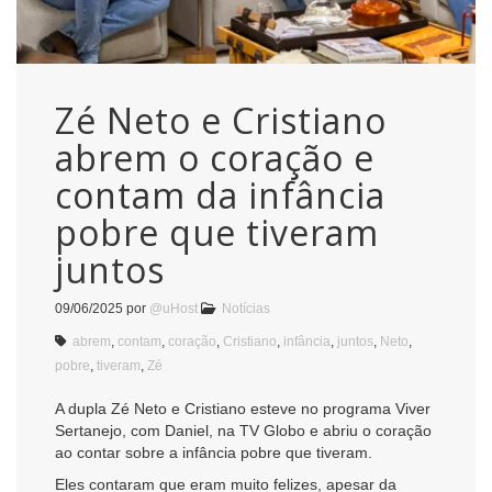
Zé Neto e Cristiano
abrem o coração e
contam da infância
pobre que tiveram
juntos
09/06/2025
por
@uHost
Notícias
abrem
,
contam
,
coração
,
Cristiano
,
infância
,
juntos
,
Neto
,
pobre
,
tiveram
,
Zé
A dupla Zé Neto e Cristiano esteve no programa Viver
Sertanejo, com Daniel, na TV Globo e abriu o coração
ao contar sobre a infância pobre que tiveram.
Eles contaram que eram muito felizes, apesar da