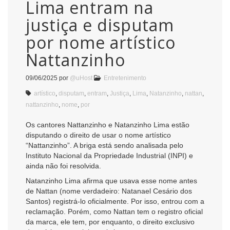
Lima entram na
justiça e disputam
por nome artístico
Nattanzinho
09/06/2025
por
@uHost
Entretenimento
artístico
,
disputam
,
entram
,
Justiça
,
Lima
,
Natanzinho
,
nattan
,
nattanzinho
,
nome
,
por
Os cantores Nattanzinho e Natanzinho Lima estão
disputando o direito de usar o nome artístico
“Nattanzinho”. A briga está sendo analisada pelo
Instituto Nacional da Propriedade Industrial (INPI) e
ainda não foi resolvida.
Natanzinho Lima afirma que usava esse nome antes
de Nattan (nome verdadeiro: Natanael Cesário dos
Santos) registrá-lo oficialmente. Por isso, entrou com a
reclamação. Porém, como Nattan tem o registro oficial
da marca, ele tem, por enquanto, o direito exclusivo