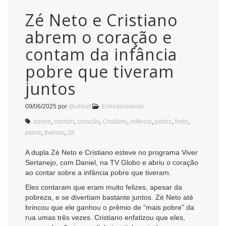
Zé Neto e Cristiano
abrem o coração e
contam da infância
pobre que tiveram
juntos
09/06/2025
por
@uHost
Entretenimento
abrem
,
contam
,
coração
,
Cristiano
,
infância
,
juntos
,
Neto
,
pobre
,
tiveram
,
Zé
A dupla Zé Neto e Cristiano esteve no programa Viver
Sertanejo, com Daniel, na TV Globo e abriu o coração
ao contar sobre a infância pobre que tiveram.
Eles contaram que eram muito felizes, apesar da
pobreza, e se divertiam bastante juntos. Zé Neto até
brincou que ele ganhou o prêmio de “mais pobre” da
rua umas três vezes. Cristiano enfatizou que eles,