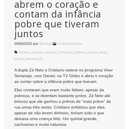
abrem o coração e
contam da infância
pobre que tiveram
juntos
09/06/2025
por
@uHost
Entretenimento
abrem
,
contam
,
coração
,
Cristiano
,
infância
,
juntos
,
Neto
,
pobre
,
tiveram
,
Zé
A dupla Zé Neto e Cristiano esteve no programa Viver
Sertanejo, com Daniel, na TV Globo e abriu o coração
ao contar sobre a infância pobre que tiveram.
Eles contaram que eram muito felizes, apesar da
pobreza, e se divertiam bastante juntos. Zé Neto até
brincou que ele ganhou o prêmio de “mais pobre” da
rua umas três vezes. Cristiano enfatizou que eles,
apesar de não terem dinheiro, tinham tudo o que
deixava uma criança feliz: Um quintal grande,
cachoeiras e muita natureza.