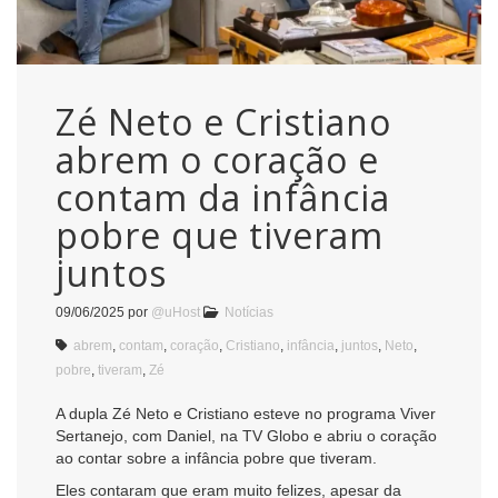
Zé Neto e Cristiano
abrem o coração e
contam da infância
pobre que tiveram
juntos
09/06/2025
por
@uHost
Notícias
abrem
,
contam
,
coração
,
Cristiano
,
infância
,
juntos
,
Neto
,
pobre
,
tiveram
,
Zé
A dupla Zé Neto e Cristiano esteve no programa Viver
Sertanejo, com Daniel, na TV Globo e abriu o coração
ao contar sobre a infância pobre que tiveram.
Eles contaram que eram muito felizes, apesar da