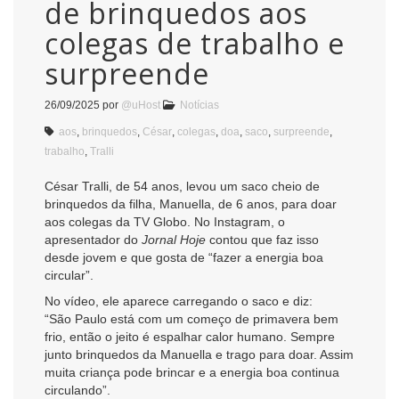
de brinquedos aos
colegas de trabalho e
surpreende
26/09/2025
por
@uHost
Notícias
aos
,
brinquedos
,
César
,
colegas
,
doa
,
saco
,
surpreende
,
trabalho
,
Tralli
César Tralli, de 54 anos, levou um saco cheio de
brinquedos da filha, Manuella, de 6 anos, para doar
aos colegas da TV Globo. No Instagram, o
apresentador do
Jornal Hoje
contou que faz isso
desde jovem e que gosta de “fazer a energia boa
circular”.
No vídeo, ele aparece carregando o saco e diz:
“São Paulo está com um começo de primavera bem
frio, então o jeito é espalhar calor humano. Sempre
junto brinquedos da Manuella e trago para doar. Assim
muita criança pode brincar e a energia boa continua
circulando”.