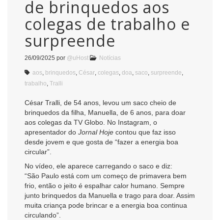
de brinquedos aos
colegas de trabalho e
surpreende
26/09/2025
por
@uHost
Notícias
aos
,
brinquedos
,
César
,
colegas
,
doa
,
saco
,
surpreende
,
trabalho
,
Tralli
César Tralli, de 54 anos, levou um saco cheio de
brinquedos da filha, Manuella, de 6 anos, para doar
aos colegas da TV Globo. No Instagram, o
apresentador do
Jornal Hoje
contou que faz isso
desde jovem e que gosta de “fazer a energia boa
circular”.
No vídeo, ele aparece carregando o saco e diz:
“São Paulo está com um começo de primavera bem
frio, então o jeito é espalhar calor humano. Sempre
junto brinquedos da Manuella e trago para doar. Assim
muita criança pode brincar e a energia boa continua
circulando”.