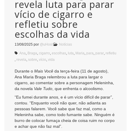
revela luta para parar
vício de cigarro e
refletiu sobre
escolhas da vida
13/08/2025
por
@uHost
Notícias
Ana
,
Braga
,
cigarro
,
escolhas
,
luta
,
Maria
,
para
,
parar
,
refletiu
,
revela
,
sobre
,
vício
,
vida
Durante o
Mais Você
da terça-feira (11 de agosto),
Ana Maria Braga relembrou a luta para largar o
cigarro, ao comentar sobre a personagem Heleninha,
da novela
Vale Tudo
, que enfrenta o alcoolismo.
“Eu fumei durante anos, e é um vício difícil de parar”,
contou. “Enquanto você não quer, não adianta as
pessoas falarem. Você sabe que faz mal, como a
Heleninha sabe, como todo fumante sabe. Ninguém é
burro de colocar fumaça cheia de coisa ruim no corpo
e achar que não faz mal”.