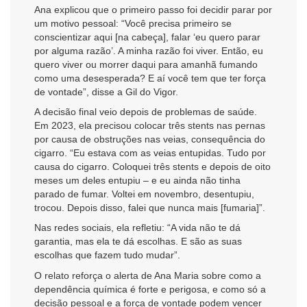
Ana explicou que o primeiro passo foi decidir parar por
um motivo pessoal: “Você precisa primeiro se
conscientizar aqui [na cabeça], falar ‘eu quero parar
por alguma razão’. A minha razão foi viver. Então, eu
quero viver ou morrer daqui para amanhã fumando
como uma desesperada? E aí você tem que ter força
de vontade”, disse a Gil do Vigor.
A decisão final veio depois de problemas de saúde.
Em 2023, ela precisou colocar três stents nas pernas
por causa de obstruções nas veias, consequência do
cigarro. “Eu estava com as veias entupidas. Tudo por
causa do cigarro. Coloquei três stents e depois de oito
meses um deles entupiu – e eu ainda não tinha
parado de fumar. Voltei em novembro, desentupiu,
trocou. Depois disso, falei que nunca mais [fumaria]”.
Nas redes sociais, ela refletiu: “A vida não te dá
garantia, mas ela te dá escolhas. E são as suas
escolhas que fazem tudo mudar”.
O relato reforça o alerta de Ana Maria sobre como a
dependência química é forte e perigosa, e como só a
decisão pessoal e a força de vontade podem vencer