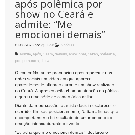
após polêmica por
show no Ceará e
admite: “Me
emocionei demais”
01/06/2026
por
@uHost
Notícias
admite
,
após
,
Ceará
,
demais
,
emocionei
,
nattan
,
polêmica
,
por
,
pronuncia
,
show
O cantor Nattan se pronunciou após repercutir nas
redes sociais um vídeo em que aparece
aparentemente alterado durante um show realizado
no Ceará. A apresentação chamou atenção do público
e gerou uma série de comentários online.
Diante da repercussão, o artista decidiu esclarecer o
ocorrido. Em seu posicionamento, Nattan afirmou que
o comportamento foi resultado de um momento de
emoção intensa durante o evento.
“Eu acho que me emocionei demais”, declarou o