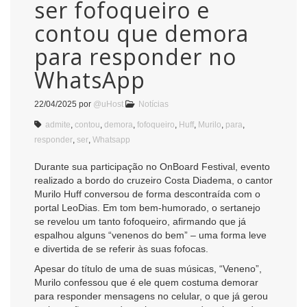
ser fofoqueiro e
contou que demora
para responder no
WhatsApp
22/04/2025
por
@uHost
Notícias
admite
,
contou
,
demora
,
fofoqueiro
,
Huff
,
Murilo
,
para
,
responder
,
ser
,
Whatsapp
Durante sua participação no OnBoard Festival, evento
realizado a bordo do cruzeiro Costa Diadema, o cantor
Murilo Huff conversou de forma descontraída com o
portal LeoDias. Em tom bem-humorado, o sertanejo
se revelou um tanto fofoqueiro, afirmando que já
espalhou alguns “venenos do bem” – uma forma leve
e divertida de se referir às suas fofocas.
Apesar do título de uma de suas músicas, “Veneno”,
Murilo confessou que é ele quem costuma demorar
para responder mensagens no celular, o que já gerou