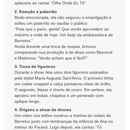
aplausos ao cantar
“Olha Onde Eu Tô”
.
2. Emoção e palavrão
Muito emocionada, ela não segurou a empolgação e
soltou um palavrão ao saudar o público:
“Puta que o pariu, gente! Que vocês aproveitem ao
máximo a noite de hoje. Um beijo da embaixadora de
Barretos.”
Ainda durante uma troca de roupas, brincou
comparando sua produção à de divas como Beyoncé
e Madonna: “Vocês acham que é fácil?”.
3. Troca de figurinos
Durante o show, Ana usou dois figurinos assinados
pela stylist Maria Augusta Sant’Anna. O primeiro tinha
um colete cropped e calça pantalona cheia de brilho.
O segundo, blazer e shorts de couro. Em ambos, ela
apostou em botas, chapéus e um penteado com
aplique longo.
4. Origens e show de drones
Um vídeo nos telões mostrou a história do rodeio de
Barretos junto com lembranças da infância de Ana no
interior do Paraná. Logo depois, ela cantou
“Tô