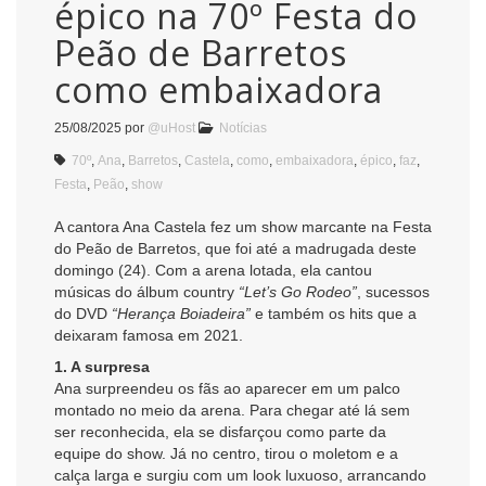
épico na 70º Festa do
Peão de Barretos
como embaixadora
25/08/2025
por
@uHost
Notícias
70º
,
Ana
,
Barretos
,
Castela
,
como
,
embaixadora
,
épico
,
faz
,
Festa
,
Peão
,
show
A cantora Ana Castela fez um show marcante na Festa
do Peão de Barretos, que foi até a madrugada deste
domingo (24). Com a arena lotada, ela cantou
músicas do álbum country
“Let’s Go Rodeo”
, sucessos
do DVD
“Herança Boiadeira”
e também os hits que a
deixaram famosa em 2021.
1. A surpresa
Ana surpreendeu os fãs ao aparecer em um palco
montado no meio da arena. Para chegar até lá sem
ser reconhecida, ela se disfarçou como parte da
equipe do show. Já no centro, tirou o moletom e a
calça larga e surgiu com um look luxuoso, arrancando