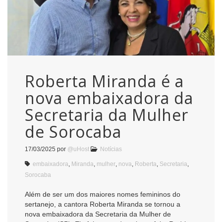
Roberta Miranda é a
nova embaixadora da
Secretaria da Mulher
de Sorocaba
17/03/2025
por
@uHost
Notícias
embaixadora
,
Miranda
,
mulher
,
nova
,
Roberta
,
Secretaria
,
Sorocaba
Além de ser um dos maiores nomes femininos do
sertanejo, a cantora Roberta Miranda se tornou a
nova embaixadora da Secretaria da Mulher de