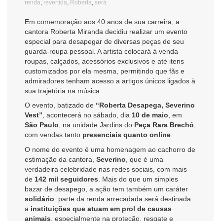
renda
,
revertida
,
Roberta
,
será
Em comemoração aos 40 anos de sua carreira, a
cantora Roberta Miranda decidiu realizar um evento
especial para desapegar de diversas peças de seu
guarda-roupa pessoal. A artista colocará à venda
roupas, calçados, acessórios exclusivos e até itens
customizados por ela mesma, permitindo que fãs e
admiradores tenham acesso a artigos únicos ligados à
sua trajetória na música.
O evento, batizado de
“Roberta Desapega, Severino
Vest”
, acontecerá no sábado, dia
10 de maio
, em
São Paulo
, na unidade Jardins do
Peça Rara Brechó
,
com vendas tanto
presenciais quanto online
.
O nome do evento é uma homenagem ao cachorro de
estimação da cantora,
Severino
, que é uma
verdadeira celebridade nas redes sociais, com mais
de
142 mil seguidores
. Mais do que um simples
bazar de desapego, a ação tem também um caráter
solidário
: parte da renda arrecadada será destinada
a
instituições que atuam em prol de causas
animais
, especialmente na proteção, resgate e