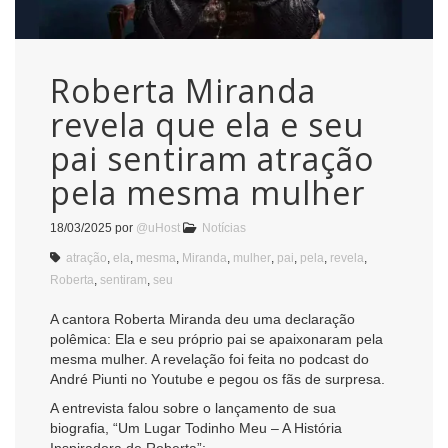
Roberta Miranda
revela que ela e seu
pai sentiram atração
pela mesma mulher
18/03/2025
por
@uHost
Notícias
atração
,
ela
,
mesma
,
Miranda
,
mulher
,
pai
,
pela
,
revela
,
Roberta
,
sentiram
,
seu
A cantora Roberta Miranda deu uma declaração
polêmica: Ela e seu próprio pai se apaixonaram pela
mesma mulher. A revelação foi feita no podcast do
André Piunti no Youtube e pegou os fãs de surpresa.
A entrevista falou sobre o lançamento de sua
biografia, “Um Lugar Todinho Meu – A História