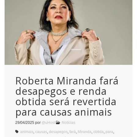
Roberta Miranda fará
desapegos e renda
obtida será revertida
para causas animais
29/04/2025
por
@uHost
Notícias
animais
,
causas
,
desapegos
,
fará
,
Miranda
,
obtida
,
para
,