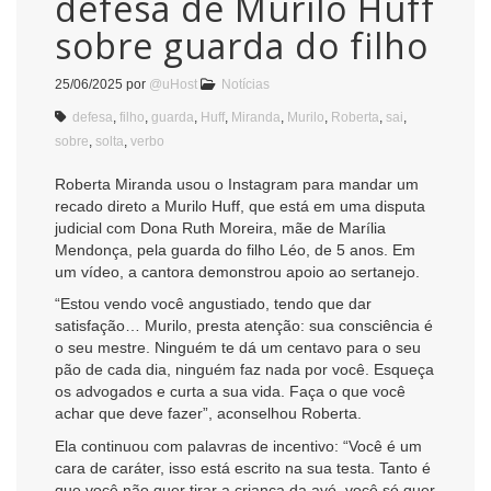
defesa de Murilo Huff
sobre guarda do filho
25/06/2025
por
@uHost
Notícias
defesa
,
filho
,
guarda
,
Huff
,
Miranda
,
Murilo
,
Roberta
,
sai
,
sobre
,
solta
,
verbo
Roberta Miranda usou o Instagram para mandar um
recado direto a Murilo Huff, que está em uma disputa
judicial com Dona Ruth Moreira, mãe de Marília
Mendonça, pela guarda do filho Léo, de 5 anos. Em
um vídeo, a cantora demonstrou apoio ao sertanejo.
“Estou vendo você angustiado, tendo que dar
satisfação… Murilo, presta atenção: sua consciência é
o seu mestre. Ninguém te dá um centavo para o seu
pão de cada dia, ninguém faz nada por você. Esqueça
os advogados e curta a sua vida. Faça o que você
achar que deve fazer”, aconselhou Roberta.
Ela continuou com palavras de incentivo: “Você é um
cara de caráter, isso está escrito na sua testa. Tanto é
que você não quer tirar a criança da avó, você só quer