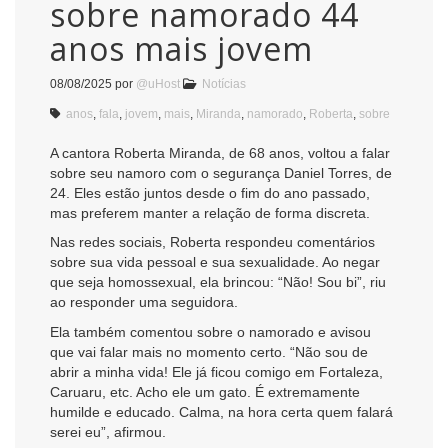
sobre namorado 44
anos mais jovem
08/08/2025
por
@uHost
Notícias
anos
,
fala
,
jovem
,
mais
,
Miranda
,
namorado
,
Roberta
,
sobre
A cantora Roberta Miranda, de 68 anos, voltou a falar
sobre seu namoro com o segurança Daniel Torres, de
24. Eles estão juntos desde o fim do ano passado,
mas preferem manter a relação de forma discreta.
Nas redes sociais, Roberta respondeu comentários
sobre sua vida pessoal e sua sexualidade. Ao negar
que seja homossexual, ela brincou: “Não! Sou bi”, riu
ao responder uma seguidora.
Ela também comentou sobre o namorado e avisou
que vai falar mais no momento certo. “Não sou de
abrir a minha vida! Ele já ficou comigo em Fortaleza,
Caruaru, etc. Acho ele um gato. É extremamente
humilde e educado. Calma, na hora certa quem falará
serei eu”, afirmou.