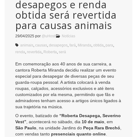
desapegos e renda
obtida será revertida
para causas animais
29/04/2025
por
@uHost
Notícias
animais
,
causas
,
desapegos
,
fará
,
Miranda
,
obtida
,
para
,
renda
,
revertida
,
Roberta
,
será
Em comemoração aos 40 anos de sua carreira, a
cantora Roberta Miranda decidiu realizar um evento
especial para desapegar de diversas peças de seu
guarda-roupa pessoal. A artista colocará à venda
roupas, calçados, acessórios exclusivos e até itens
customizados por ela mesma, permitindo que fãs e
admiradores tenham acesso a artigos únicos ligados à
sua trajetória na música.
O evento, batizado de
“Roberta Desapega, Severino
Vest”
, acontecerá no sábado, dia
10 de maio
, em
São Paulo
, na unidade Jardins do
Peça Rara Brechó
,
com vendas tanto
presenciais quanto online
.