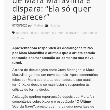
de Mara Maravilha e
dispara: “Ela só quer
aparecer”
07/08/2026
por
@uHost
Notícias
aparecer
,
críticas
,
dispara
,
ela
,
Mara
,
Maravilha
,
quer
,
rebate
,
só
,
Xuxa
Apresentadora respondeu às declarações feitas
por Mara Maravilha e afirmou que a artista estaria
tentando chamar atenção ao comentar sua nova
turnê.
A troca de declarações entre Xuxa Meneghel e Mara
Maravilha ganhou um novo capítulo. Após comentários
feitos por Mara sobre a apresentadora e sua atual
turnê, Xuxa decidiu se manifestar e respondeu às
críticas de forma direta.
A situação ganhou repercussão depois que Mara fez
comentários sobre Xuxa e o espetáculo
“O Último
Voo da Nave”
, projeto que marca uma nova fase de