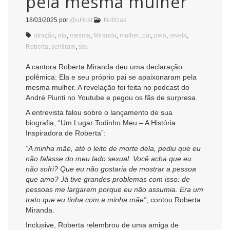
pela mesma mulher
18/03/2025
por
@uHost
Notícias
atração
,
ela
,
mesma
,
Miranda
,
mulher
,
pai
,
pela
,
revela
,
Roberta
,
sentiram
,
seu
A cantora Roberta Miranda deu uma declaração
polêmica: Ela e seu próprio pai se apaixonaram pela
mesma mulher. A revelação foi feita no podcast do
André Piunti no Youtube e pegou os fãs de surpresa.
A entrevista falou sobre o lançamento de sua
biografia, “Um Lugar Todinho Meu – A História
Inspiradora de Roberta”:
“A minha mãe, até o leito de morte dela, pediu que eu
não falasse do meu lado sexual. Você acha que eu
não sofri? Que eu não gostaria de mostrar a pessoa
que amo? Já tive grandes problemas com isso: de
pessoas me largarem porque eu não assumia. Era um
trato que eu tinha com a minha mãe”
, contou Roberta
Miranda.
Inclusive, Roberta relembrou de uma amiga de