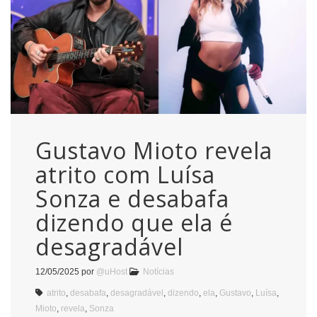
Gustavo Mioto revela
atrito com Luísa
Sonza e desabafa
dizendo que ela é
desagradável
12/05/2025
por
@uHost
Notícias
atrito
,
desabafa
,
desagradável
,
dizendo
,
ela
,
Gustavo
,
Luísa
,
Mioto
,
revela
,
Sonza