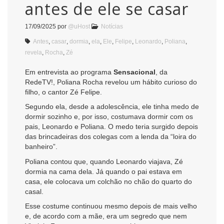
antes de ele se casar
17/09/2025
por
@uHost
Notícias
Antes
,
casar
,
dormia
,
ela
,
Ele
,
Felipe
,
Leonardo
,
Poliana
,
revela
,
Rocha
,
Zé
Em entrevista ao programa
Sensacional
, da
RedeTV!, Poliana Rocha revelou um hábito curioso do
filho, o cantor Zé Felipe.
Segundo ela, desde a adolescência, ele tinha medo de
dormir sozinho e, por isso, costumava dormir com os
pais, Leonardo e Poliana. O medo teria surgido depois
das brincadeiras dos colegas com a lenda da “loira do
banheiro”.
Poliana contou que, quando Leonardo viajava, Zé
dormia na cama dela. Já quando o pai estava em
casa, ele colocava um colchão no chão do quarto do
casal.
Esse costume continuou mesmo depois de mais velho
e, de acordo com a mãe, era um segredo que nem