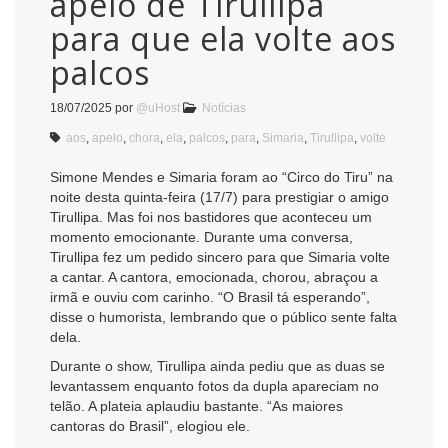
apelo de Tirullipa
para que ela volte aos
palcos
18/07/2025
por
@uHost
Notícias
aos
,
apelo
,
chora
,
ela
,
palcos
,
para
,
Simaria
,
Tirullipa
,
volte
Simone Mendes e Simaria foram ao “Circo do Tiru” na
noite desta quinta-feira (17/7) para prestigiar o amigo
Tirullipa. Mas foi nos bastidores que aconteceu um
momento emocionante. Durante uma conversa,
Tirullipa fez um pedido sincero para que Simaria volte
a cantar. A cantora, emocionada, chorou, abraçou a
irmã e ouviu com carinho. “O Brasil tá esperando”,
disse o humorista, lembrando que o público sente falta
dela.
Durante o show, Tirullipa ainda pediu que as duas se
levantassem enquanto fotos da dupla apareciam no
telão. A plateia aplaudiu bastante. “As maiores
cantoras do Brasil”, elogiou ele.