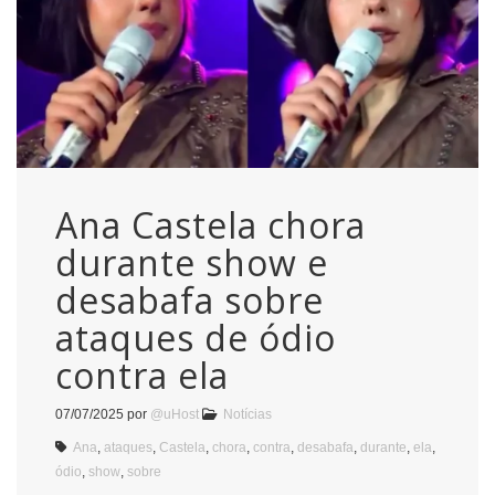
Ana Castela chora
durante show e
desabafa sobre
ataques de ódio
contra ela
07/07/2025
por
@uHost
Notícias
Ana
,
ataques
,
Castela
,
chora
,
contra
,
desabafa
,
durante
,
ela
,
ódio
,
show
,
sobre