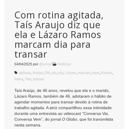
Com rotina agitada,
Taís Araujo diz que
ela e Lázaro Ramos
marcam dia para
transar
04/04/2025
por
@uHost
Notícias
agitada
,
Araújo
,
DIA
,
diz
,
ela
,
Lázaro
,
marcam
,
para
,
Ramos
,
rotina
,
Taís
,
transar
Taís Araújo, de 46 anos, revelou que ela e o marido,
Lázaro Ramos, também de 46, adotaram o hábito de
agendar momentos para transar devido à rotina de
trabalho agitada. A atriz compartilhou essa intimidade
durante uma entrevista ao videocast “Conversa Vai,
Conversa Vem”, do jornal
O Globo
, que foi transmitida
nesta semana.