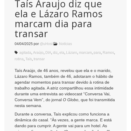
Taís Araujo diz que
ela e Lázaro Ramos
marcam dia para
transar
04/04/2025
por
@uHost
Notícias
agitada
,
Araújo
,
DIA
,
diz
,
ela
,
Lázaro
,
marcam
,
para
,
Ramos
,
rotina
,
Taís
,
transar
Taís Araújo, de 46 anos, revelou que ela e o marido,
Lázaro Ramos, também de 46, adotaram o hábito de
agendar momentos para transar devido à rotina de
trabalho agitada. A atriz compartilhou essa intimidade
durante uma entrevista ao videocast “Conversa Vai,
Conversa Vem”, do jornal
O Globo
, que foi transmitida
nesta semana.
Durante a conversa, Taís explicou como funciona a
dinâmica do casal. “Às vezes, a gente marca. E está
dando para cumprir. A gente vai para um hotel. As