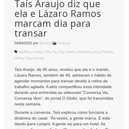
Taís Araujo diz que
ela e Lázaro Ramos
marcam dia para
transar
04/04/2025
por
@uHost
Notícias
agitada
,
Araújo
,
DIA
,
diz
,
ela
,
Lázaro
,
marcam
,
para
,
Ramos
,
rotina
,
Taís
,
transar
Taís Araújo, de 46 anos, revelou que ela e o marido,
Lázaro Ramos, também de 46, adotaram o hábito de
agendar momentos para transar devido à rotina de
trabalho agitada. A atriz compartilhou essa intimidade
durante uma entrevista ao videocast “Conversa Vai,
Conversa Vem”, do jornal
O Globo
, que foi transmitida
nesta semana.
Durante a conversa, Taís explicou como funciona a
dinâmica do casal. “Às vezes, a gente marca. E está
dando para cumprir. A gente vai para um hotel. As