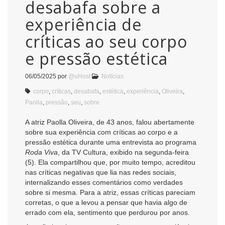
desabafa sobre a
experiência de
críticas ao seu corpo
e pressão estética
06/05/2025
por
@uHost
Notícias
corpo
,
críticas
,
desabafa
,
estética
,
experiência
,
Oliveira
,
Paolla
,
pressão
,
seu
,
sobre
A atriz Paolla Oliveira, de 43 anos, falou abertamente
sobre sua experiência com críticas ao corpo e a
pressão estética durante uma entrevista ao programa
Roda Viva
, da TV Cultura, exibido na segunda-feira
(5). Ela compartilhou que, por muito tempo, acreditou
nas críticas negativas que lia nas redes sociais,
internalizando esses comentários como verdades
sobre si mesma. Para a atriz, essas críticas pareciam
corretas, o que a levou a pensar que havia algo de
errado com ela, sentimento que perdurou por anos.