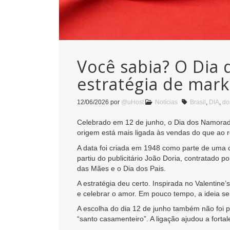
Você sabia? O Dia
estratégia de mark
12/06/2026
por
@uHost
Notícias
Brasil
,
DIA
,
do
Celebrado em 12 de junho, o Dia dos Namorado
origem está mais ligada às vendas do que ao 
A data foi criada em 1948 como parte de uma c
partiu do publicitário João Doria, contratado
das Mães e o Dia dos Pais.
A estratégia deu certo. Inspirada no Valentine
e celebrar o amor. Em pouco tempo, a ideia se
A escolha do dia 12 de junho também não foi 
“santo casamenteiro”. A ligação ajudou a forta