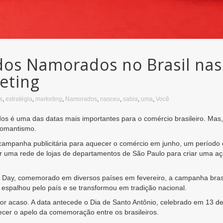
 dos Namorados no Brasil na
eting
s
,
estratégia
,
marketing
,
Namorados
,
nasceu
,
sabia
,
uma
,
Você
s é uma das datas mais importantes para o comércio brasileiro. Mas, 
romantismo.
ampanha publicitária para aquecer o comércio em junho, um período co
 por uma rede de lojas de departamentos de São Paulo para criar uma a
’s Day, comemorado em diversos países em fevereiro, a campanha brasil
 espalhou pelo país e se transformou em tradição nacional.
por acaso. A data antecede o Dia de Santo Antônio, celebrado em 13 
lecer o apelo da comemoração entre os brasileiros.