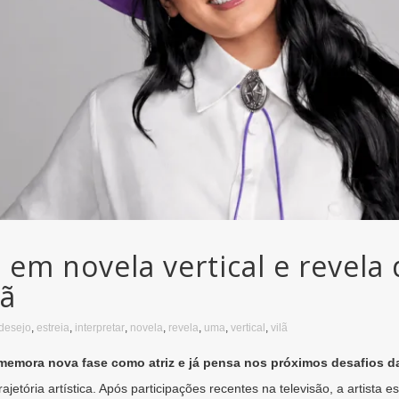
 em novela vertical e revela
lã
desejo
,
estreia
,
interpretar
,
novela
,
revela
,
uma
,
vertical
,
vilã
memora nova fase como atriz e já pensa nos próximos desafios da 
etória artística. Após participações recentes na televisão, a artista e