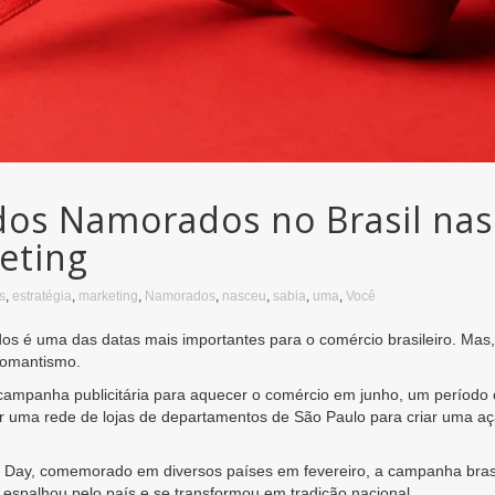
 dos Namorados no Brasil na
eting
s
,
estratégia
,
marketing
,
Namorados
,
nasceu
,
sabia
,
uma
,
Você
s é uma das datas mais importantes para o comércio brasileiro. Mas, 
romantismo.
ampanha publicitária para aquecer o comércio em junho, um período co
 por uma rede de lojas de departamentos de São Paulo para criar uma a
’s Day, comemorado em diversos países em fevereiro, a campanha brasil
 espalhou pelo país e se transformou em tradição nacional.