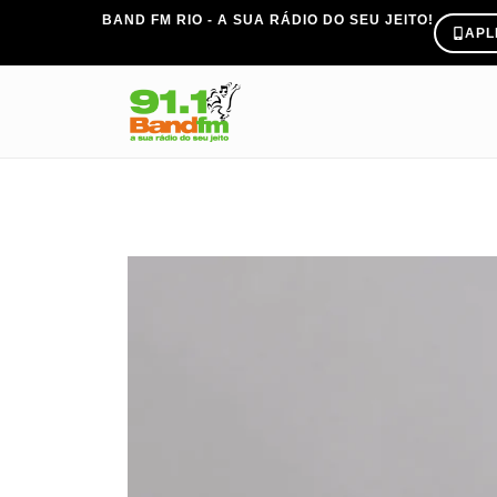
BAND FM RIO - A SUA RÁDIO DO SEU JEITO!
APL