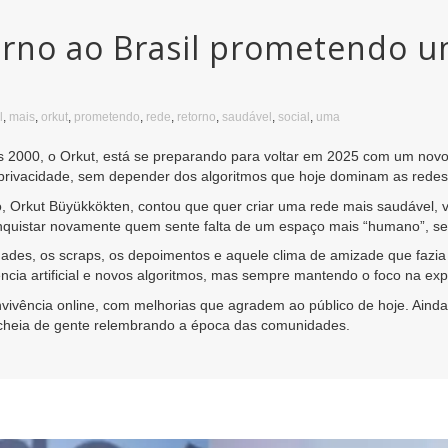
orno ao Brasil prometendo u
l
,
mais
,
orkut
,
prometendo
,
rede
,
retorno
,
saudável
,
social
,
uma
 2000, o Orkut, está se preparando para voltar em 2025 com um novo f
 privacidade, sem depender dos algoritmos que hoje dominam as redes 
o, Orkut Büyükkökten, contou que quer criar uma rede mais saudável,
conquistar novamente quem sente falta de um espaço mais “humano”, se
ades, os scraps, os depoimentos e aquele clima de amizade que fazia
ência artificial e novos algoritmos, mas sempre mantendo o foco na exp
onvivência online, com melhorias que agradem ao público de hoje. Ainda
 cheia de gente relembrando a época das comunidades.