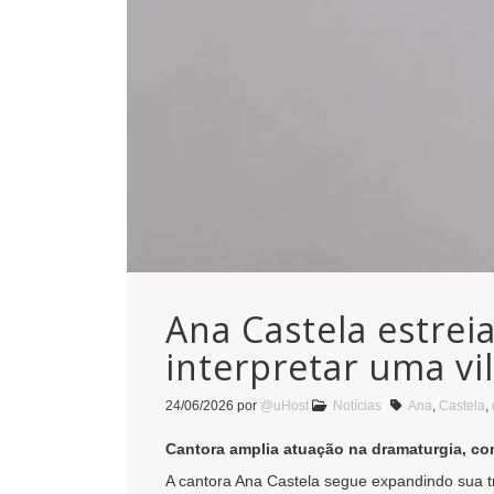
Ana Castela estreia
interpretar uma vi
24/06/2026
por
@uHost
Notícias
Ana
,
Castela
,
Cantora amplia atuação na dramaturgia, co
A cantora
Ana Castela
segue expandindo sua traj