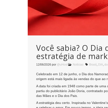
Você sabia? O Dia
estratégia de mark
12/06/2026
por
@uHost
Notícias
Brasil
,
DIA
,
do
Celebrado em 12 de junho, o Dia dos Namorado
origem está mais ligada às vendas do que ao 
A data foi criada em 1948 como parte de uma c
partiu do publicitário João Doria, contratado
das Mães e o Dia dos Pais.
A estratégia deu certo. Inspirada no Valentine
e celebrar o amor. Em pouco tempo, a ideia se