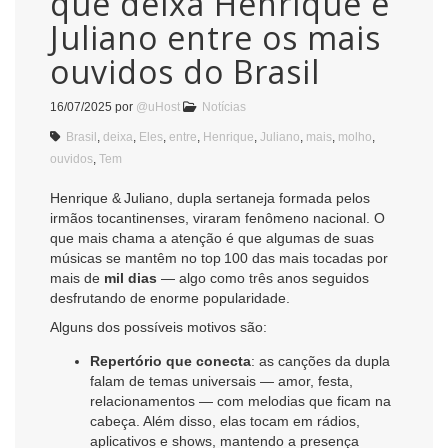
que deixa Henrique e
Juliano entre os mais
ouvidos do Brasil
16/07/2025
por
@uHost
Notícias
Brasil
,
deixa
,
Eles
,
entre
,
Henrique
,
Juliano
,
mais
,
molho
,
ouvidos
,
Tem
Henrique & Juliano, dupla sertaneja formada pelos
irmãos tocantinenses, viraram fenômeno nacional. O
que mais chama a atenção é que algumas de suas
músicas se mantêm no top 100 das mais tocadas por
mais de
mil dias
— algo como três anos seguidos
desfrutando de enorme popularidade.
Alguns dos possíveis motivos são:
Repertório que conecta
: as canções da dupla
falam de temas universais — amor, festa,
relacionamentos — com melodias que ficam na
cabeça. Além disso, elas tocam em rádios,
aplicativos e shows, mantendo a presença