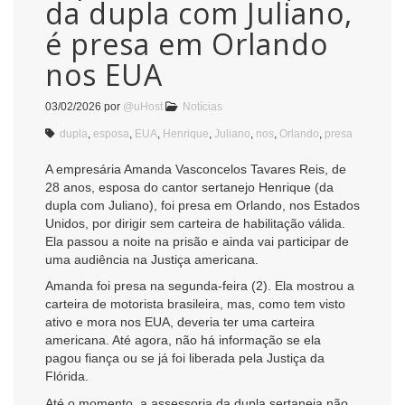
da dupla com Juliano,
é presa em Orlando
nos EUA
03/02/2026
por
@uHost
Notícias
dupla
,
esposa
,
EUA
,
Henrique
,
Juliano
,
nos
,
Orlando
,
presa
A empresária Amanda Vasconcelos Tavares Reis, de
28 anos, esposa do cantor sertanejo Henrique (da
dupla com Juliano), foi presa em Orlando, nos Estados
Unidos, por dirigir sem carteira de habilitação válida.
Ela passou a noite na prisão e ainda vai participar de
uma audiência na Justiça americana.
Amanda foi presa na segunda-feira (2). Ela mostrou a
carteira de motorista brasileira, mas, como tem visto
ativo e mora nos EUA, deveria ter uma carteira
americana. Até agora, não há informação se ela
pagou fiança ou se já foi liberada pela Justiça da
Flórida.
Até o momento, a assessoria da dupla sertaneja não