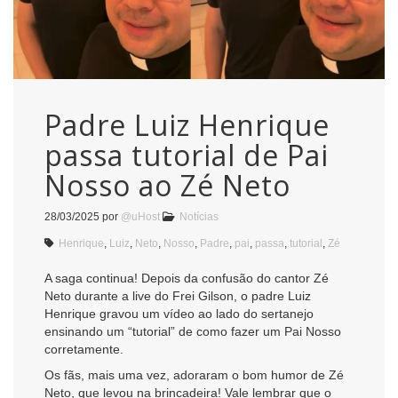
Padre Luiz Henrique
passa tutorial de Pai
Nosso ao Zé Neto
28/03/2025
por
@uHost
Notícias
Henrique
,
Luiz
,
Neto
,
Nosso
,
Padre
,
pai
,
passa
,
tutorial
,
Zé
A saga continua! Depois da confusão do cantor Zé
Neto durante a live do Frei Gilson, o padre Luiz
Henrique gravou um vídeo ao lado do sertanejo
ensinando um “tutorial” de como fazer um Pai Nosso
corretamente.
Os fãs, mais uma vez, adoraram o bom humor de Zé
Neto, que levou na brincadeira! Vale lembrar que o