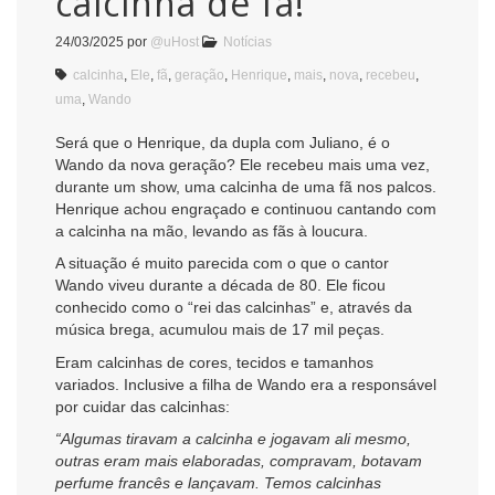
calcinha de fã!
24/03/2025
por
@uHost
Notícias
calcinha
,
Ele
,
fã
,
geração
,
Henrique
,
mais
,
nova
,
recebeu
,
uma
,
Wando
Será que o Henrique, da dupla com Juliano, é o
Wando da nova geração? Ele recebeu mais uma vez,
durante um show, uma calcinha de uma fã nos palcos.
Henrique achou engraçado e continuou cantando com
a calcinha na mão, levando as fãs à loucura.
A situação é muito parecida com o que o cantor
Wando viveu durante a década de 80. Ele ficou
conhecido como o “rei das calcinhas” e, através da
música brega, acumulou mais de 17 mil peças.
Eram calcinhas de cores, tecidos e tamanhos
variados. Inclusive a filha de Wando era a responsável
por cuidar das calcinhas:
“Algumas tiravam a calcinha e jogavam ali mesmo,
outras eram mais elaboradas, compravam, botavam
perfume francês e lançavam. Temos calcinhas