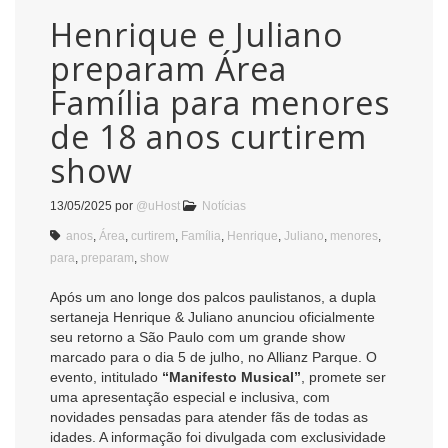
Henrique e Juliano
preparam Área
Família para menores
de 18 anos curtirem
show
13/05/2025
por
@uHost
Notícias
anos
,
Área
,
curtirem
,
Família
,
Henrique
,
Juliano
,
menores
,
para
,
preparam
,
show
Após um ano longe dos palcos paulistanos, a dupla
sertaneja Henrique & Juliano anunciou oficialmente
seu retorno a São Paulo com um grande show
marcado para o dia 5 de julho, no Allianz Parque. O
evento, intitulado
“Manifesto Musical”
, promete ser
uma apresentação especial e inclusiva, com
novidades pensadas para atender fãs de todas as
idades. A informação foi divulgada com exclusividade