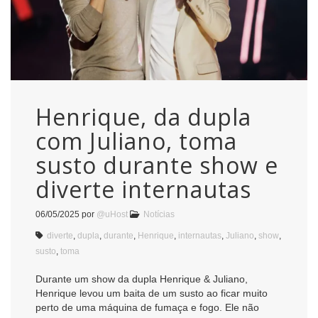
Henrique, da dupla
com Juliano, toma
susto durante show e
diverte internautas
06/05/2025
por
@uHost
Notícias
diverte
,
dupla
,
durante
,
Henrique
,
internautas
,
Juliano
,
show
,
susto
,
toma
Durante um show da dupla Henrique & Juliano,
Henrique levou um baita de um susto ao ficar muito
perto de uma máquina de fumaça e fogo. Ele não