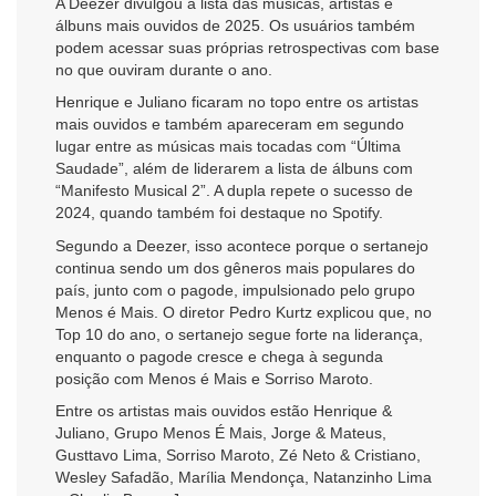
A Deezer divulgou a lista das músicas, artistas e
álbuns mais ouvidos de 2025. Os usuários também
podem acessar suas próprias retrospectivas com base
no que ouviram durante o ano.
Henrique e Juliano ficaram no topo entre os artistas
mais ouvidos e também apareceram em segundo
lugar entre as músicas mais tocadas com “Última
Saudade”, além de liderarem a lista de álbuns com
“Manifesto Musical 2”. A dupla repete o sucesso de
2024, quando também foi destaque no Spotify.
Segundo a Deezer, isso acontece porque o sertanejo
continua sendo um dos gêneros mais populares do
país, junto com o pagode, impulsionado pelo grupo
Menos é Mais. O diretor Pedro Kurtz explicou que, no
Top 10 do ano, o sertanejo segue forte na liderança,
enquanto o pagode cresce e chega à segunda
posição com Menos é Mais e Sorriso Maroto.
Entre os artistas mais ouvidos estão Henrique &
Juliano, Grupo Menos É Mais, Jorge & Mateus,
Gusttavo Lima, Sorriso Maroto, Zé Neto & Cristiano,
Wesley Safadão, Marília Mendonça, Natanzinho Lima