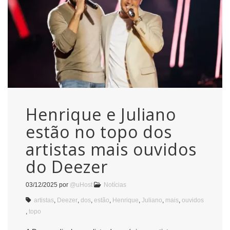
Henrique e Juliano
estão no topo dos
artistas mais ouvidos
do Deezer
03/12/2025
por
@uHost
Notícias
artistas
,
Deezer
,
dos
,
estão
,
Henrique
,
Juliano
,
mais
,
ouvidos
,
topo