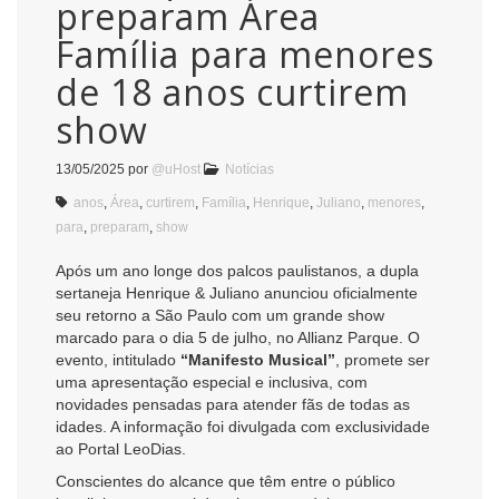
preparam Área
Família para menores
de 18 anos curtirem
show
13/05/2025
por
@uHost
Notícias
anos
,
Área
,
curtirem
,
Família
,
Henrique
,
Juliano
,
menores
,
para
,
preparam
,
show
Após um ano longe dos palcos paulistanos, a dupla
sertaneja Henrique & Juliano anunciou oficialmente
seu retorno a São Paulo com um grande show
marcado para o dia 5 de julho, no Allianz Parque. O
evento, intitulado
“Manifesto Musical”
, promete ser
uma apresentação especial e inclusiva, com
novidades pensadas para atender fãs de todas as
idades. A informação foi divulgada com exclusividade
ao Portal LeoDias.
Conscientes do alcance que têm entre o público