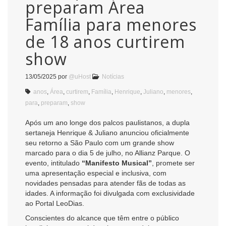
preparam Área
Família para menores
de 18 anos curtirem
show
13/05/2025
por
@uHost
Notícias
anos
,
Área
,
curtirem
,
Família
,
Henrique
,
Juliano
,
menores
,
para
,
preparam
,
show
Após um ano longe dos palcos paulistanos, a dupla
sertaneja Henrique & Juliano anunciou oficialmente
seu retorno a São Paulo com um grande show
marcado para o dia 5 de julho, no Allianz Parque. O
evento, intitulado
“Manifesto Musical”
, promete ser
uma apresentação especial e inclusiva, com
novidades pensadas para atender fãs de todas as
idades. A informação foi divulgada com exclusividade
ao Portal LeoDias.
Conscientes do alcance que têm entre o público