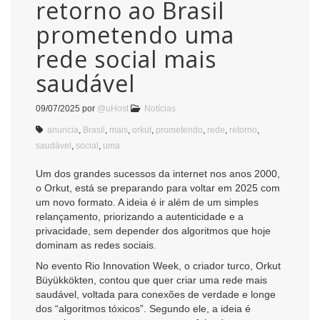
retorno ao Brasil
prometendo uma
rede social mais
saudável
09/07/2025
por
@uHost
Notícias
anuncia
,
Brasil
,
mais
,
orkut
,
prometendo
,
rede
,
retorno
,
saudável
,
social
,
uma
Um dos grandes sucessos da internet nos anos 2000,
o Orkut, está se preparando para voltar em 2025 com
um novo formato. A ideia é ir além de um simples
relançamento, priorizando a autenticidade e a
privacidade, sem depender dos algoritmos que hoje
dominam as redes sociais.
No evento Rio Innovation Week, o criador turco, Orkut
Büyükkökten, contou que quer criar uma rede mais
saudável, voltada para conexões de verdade e longe
dos “algoritmos tóxicos”. Segundo ele, a ideia é