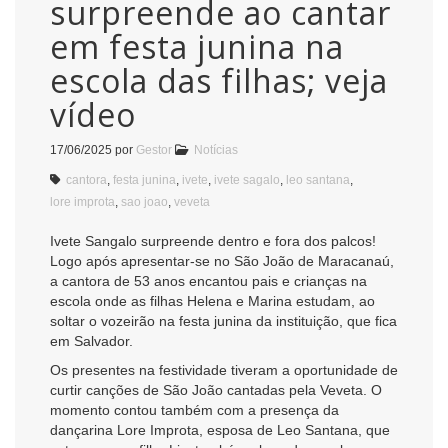
surpreende ao cantar
em festa junina na
escola das filhas; veja
vídeo
17/06/2025
por
Gestor
Notícias
cantora
,
festa junina
,
ivete
,
ivete sagalo
,
leo santana
,
lore improta
,
sao joao
,
veveta
Ivete Sangalo surpreende dentro e fora dos palcos!
Logo após apresentar-se no São João de Maracanaú,
a cantora de 53 anos encantou pais e crianças na
escola onde as filhas Helena e Marina estudam, ao
soltar o vozeirão na festa junina da instituição, que fica
em Salvador.
Os presentes na festividade tiveram a oportunidade de
curtir canções de São João cantadas pela Veveta. O
momento contou também com a presença da
dançarina Lore Improta, esposa de Leo Santana, que