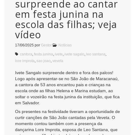
surpreende ao cantar
em festa junina na
escola das filhas; veja
vídeo
17/06/2025
por
Gestor
Notícias
cantora
,
festa junina
,
ivete
,
ivete sagalo
,
leo santana
,
lore improta
,
sao joao
,
veveta
Ivete Sangalo surpreende dentro e fora dos palcos!
Logo após apresentar-se no São João de Maracanaú,
a cantora de 53 anos encantou pais e crianças na
escola onde as filhas Helena e Marina estudam, ao
soltar o vozeirão na festa junina da instituição, que fica
em Salvador.
Os presentes na festividade tiveram a oportunidade de
curtir canções de São João cantadas pela Veveta. O
momento contou também com a presença da
dançarina Lore Improta, esposa de Leo Santana, que