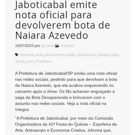
Jaboticabal emite
nota oficial para
devolverem bota de
Naiara Azevedo
16/07/2025
por
@uHost
Notícias
Azevedo
,
bota
,
devolverem
,
emite
,
Jaboticabal
,
Naiara
,
nota
,
oficial
,
para
,
Prefeitura
A Prefeitura de Jaboticabal/SP emitiu uma nota oficial
nas redes sociais, pedindo para que devolvam a bota
da Naiara Azevedo, que ela acabou esquecendo no
camarim após o show. Os fãs acharam engraçado a
saga da Bota Desaparecida e brincaram com o
assunto nas redes sociais. Veja a nota oficial na
íntegra:
“A Prefeitura de Jaboticabal, por meio da Comissão
Organizadora da 41ª Festa do Quitute – Expofeira de
Arte, Artesanato e Economia Criativa, informa que,