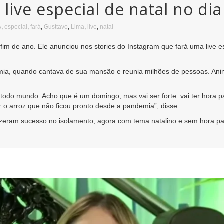
 live especial de natal no d
A
,
especial
,
fará
,
Gusttavo
,
Lima
,
live
,
natal
 fim de ano. Ele anunciou nos stories do Instagram que fará uma live 
emia, quando cantava de sua mansão e reunia milhões de pessoas. Anim
 todo mundo. Acho que é um domingo, mas vai ser forte: vai ter hora 
 o arroz que não ficou pronto desde a pandemia”, disse.
e fizeram sucesso no isolamento, agora com tema natalino e sem hora p