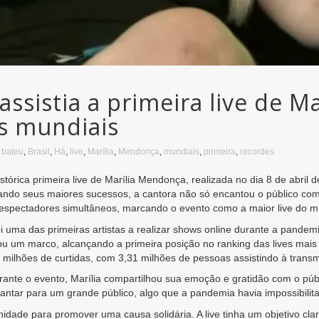
 assistia a primeira live de 
s mundiais
,
bateu
,
Brasil
,
Há
,
live
,
Marília
,
Mendonça
,
mundiais
,
primeira
,
recordes
istórica primeira live de Marília Mendonça, realizada no dia 8 de abri
ntando seus maiores sucessos, a cantora não só encantou o público co
 espectadores simultâneos, marcando o evento como a maior live do m
i uma das primeiras artistas a realizar shows online durante a pandem
u um marco, alcançando a primeira posição no ranking das lives mais as
 milhões de curtidas, com 3,31 milhões de pessoas assistindo à transm
urante o evento, Marília compartilhou sua emoção e gratidão com o púb
 cantar para um grande público, algo que a pandemia havia impossibilit
nidade para promover uma causa solidária. A live tinha um objetivo c