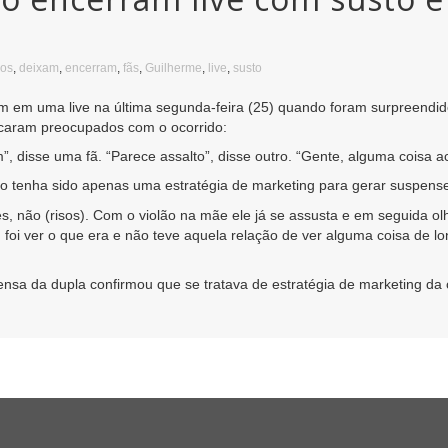
sos
,
deixam
,
encerram
,
fãs
,
Guilherme
,
live
,
susto
m em uma live na última segunda-feira (25) quando foram surpreendid
caram preocupados com o ocorrido:
 disse uma fã. “Parece assalto”, disse outro. “Gente, alguma coisa a
to tenha sido apenas uma estratégia de marketing para gerar suspens
, não (risos). Com o violão na mãe ele já se assusta e em seguida olha
, foi ver o que era e não teve aquela relação de ver alguma coisa de 
nsa da dupla confirmou que se tratava de estratégia de marketing da 