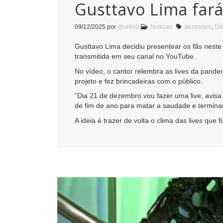
Gusttavo Lima fará
09/12/2025
por
@uHost
Notícias
dezembro
,
DI
Gusttavo Lima decidiu presentear os fãs neste
transmitida em seu canal no YouTube.
No vídeo, o cantor relembra as lives da pand
projeto e fez brincadeiras com o público.
“Dia 21 de dezembro vou fazer uma live, avisa
de fim de ano para matar a saudade e terminar
A ideia é trazer de volta o clima das lives qu