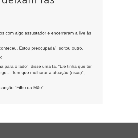
os com algo assustador e encerraram a live às
conteceu. Estou preocupada”, soltou outro.
e:
 para o lado”, disse uma fã. “Ele tinha que ter
longe… Tem que melhorar a atuação (risos)”,
canção “Filho da Mãe”.