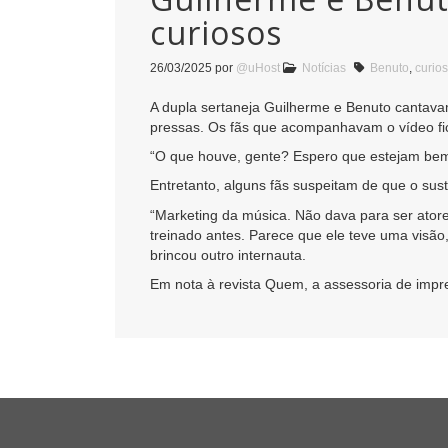
curiosos
26/03/2025
por
@uHost
Notícias
Benuto
,
curio
A dupla sertaneja Guilherme e Benuto cantava
pressas. Os fãs que acompanhavam o vídeo fi
“O que houve, gente? Espero que estejam bem”,
Entretanto, alguns fãs suspeitam de que o sus
“Marketing da música. Não dava para ser atores
treinado antes. Parece que ele teve uma visão
brincou outro internauta.
Em nota à revista Quem, a assessoria de impre