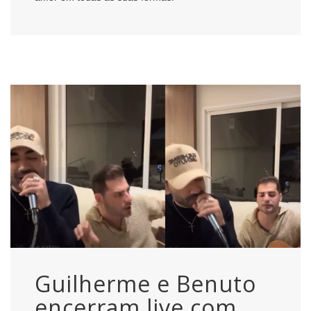
Guilherme e Benuto
encerram live com