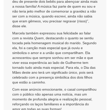
deu de presente dois bebês para abençoar ainda mais
a nossa família! A música faz parte de quem eu sou e
não teria jeito melhor de comemorar a gravidez a não
ser com a música, quando escrevi, ainda não sabia
que eram gêmeos, vou precisar regravar (risos)”,
disse ele.
Marcela também expressou sua felicidade ao falar
com a revista
Quem
, destacando o quanto se sentiu
tocada pela homenagem musical do marido. Segundo
ela, foi a canção mais especial que já ouviu e
simboliza o amor e a união que compartilham. Ela
acrescentou que sempre sonhou em ser mãe e que
viver essa experiência ao lado de Guilherme tem
tornado tudo ainda mais especial. Para ela, o Dia das
Mães deste ano terá um significado único, pois será
celebrado com a presença simbólica dos dois filhos
que estão a caminho.
Com esse anúncio emocionante, o casal compartilhou
com o público não apenas uma notícia, mas um
momento de profunda alegria e realização pessoal,
reforçando os laços familiares e a importância do
amor em todas as suas formas!