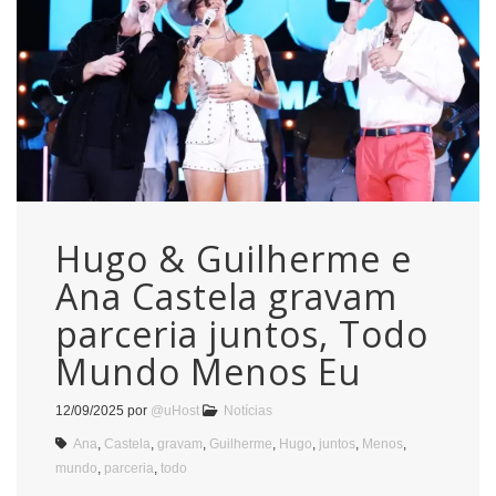
Hugo & Guilherme e
Ana Castela gravam
parceria juntos, Todo
Mundo Menos Eu
12/09/2025
por
@uHost
Notícias
Ana
,
Castela
,
gravam
,
Guilherme
,
Hugo
,
juntos
,
Menos
,
mundo
,
parceria
,
todo