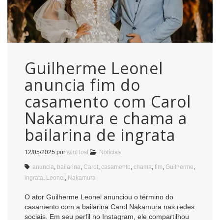
Guilherme Leonel
anuncia fim do
casamento com Carol
Nakamura e chama a
bailarina de ingrata
12/05/2025
por
@uHost
Notícias
anuncia
,
bailarina
,
Carol
,
casamento
,
chama
,
fim
,
Guilherme
,
ingrata
,
Leonel
,
Nakamura
O ator Guilherme Leonel anunciou o término do
casamento com a bailarina Carol Nakamura nas redes
sociais. Em seu perfil no Instagram, ele compartilhou