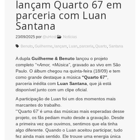
lançam Quarto 67 em
parceria com Luan
Santana
23/09/2025
por
@uHost
Notícias
Benuto
,
Guilherme
,
lançam
,
Luan
,
parceria
,
Quarto
,
Santana
A dupla
Guilherme & Benuto
lançou o projeto
completo
“+Amor, +Música”
, gravado ao vivo em São
Paulo. O álbum chegou na quinta-feira (18/09) e tem
como grande destaque a música
“Quarto 67”
,
parceria inédita com
Luan Santana
, que já está
disponível junto com um clipe oficial.
A participação de Luan foi um dos momentos mais
marcantes do trabalho.
“‘Quarto 67’ é uma das músicas mais esperadas desse
projeto, os fãs pediam muito desde a gravação. Desde
a primeira vez que ouvimos, sentimos que ela tinha
algo diferente. Quando o Luan aceitou participar, tudo
fez ainda mais sentido. Ele trouxe uma energia única