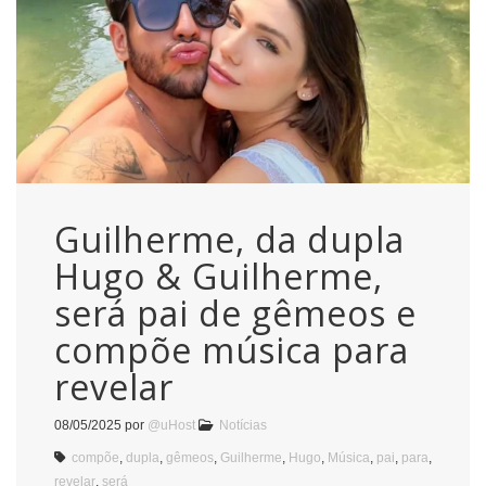
Guilherme, da dupla
Hugo & Guilherme,
será pai de gêmeos e
compõe música para
revelar
08/05/2025
por
@uHost
Notícias
compõe
,
dupla
,
gêmeos
,
Guilherme
,
Hugo
,
Música
,
pai
,
para
,
revelar
,
será