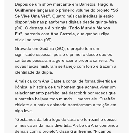
Depois de um show marcante em Barretos,
Hugo &
Guilherme
lançaram o primeiro volume do projeto
“Só
Se Vive Uma Vez”
. Quatro músicas inéditas já estão
disponíveis nas plataformas digitais desde quinta-feira
(04). O destaque é o single
“Todo Mundo Menos
Eu”
, parceria com
Ana Castela
, que ganhou clipe
oficial na sexta (05).
Gravado em Goiânia (GO), o projeto tem um
significado especial, pois é o primeiro desde que os
cantores passaram a gerenciar a própria carreira. As
novas faixas misturam sertanejo com forró e trazem a
identidade da dupla.
A música com Ana Castela conta, de forma divertida e
irônica, a história de um homem que achava viver um
relacionamento perfeito, até descobrir por vídeos que
a parceira beijava todo mundo… menos ele. O refrão
chiclete e a batida animada transformam a traição em
algo leve.
“Gostamos da letra logo de cara e o forrozinho deixou
a música ainda mais divertida. A vibe da Ana combinou
demais com o projeto”, disse
Guilherme
. “Ficamos