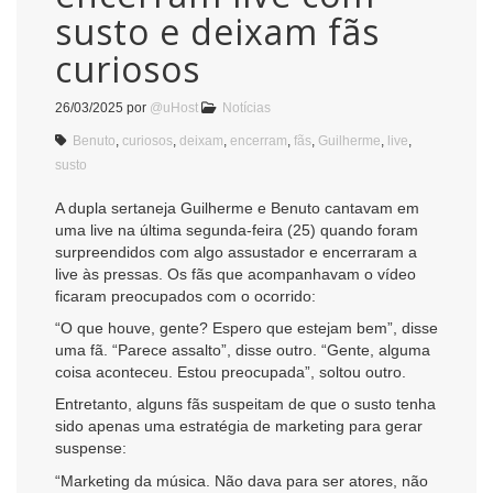
susto e deixam fãs
curiosos
26/03/2025
por
@uHost
Notícias
Benuto
,
curiosos
,
deixam
,
encerram
,
fãs
,
Guilherme
,
live
,
susto
A dupla sertaneja Guilherme e Benuto cantavam em
uma live na última segunda-feira (25) quando foram
surpreendidos com algo assustador e encerraram a
live às pressas. Os fãs que acompanhavam o vídeo
ficaram preocupados com o ocorrido:
“O que houve, gente? Espero que estejam bem”, disse
uma fã. “Parece assalto”, disse outro. “Gente, alguma
coisa aconteceu. Estou preocupada”, soltou outro.
Entretanto, alguns fãs suspeitam de que o susto tenha
sido apenas uma estratégia de marketing para gerar
suspense:
“Marketing da música. Não dava para ser atores, não