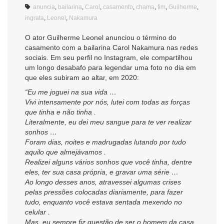
anuncia
,
bailarina
,
Carol
,
casamento
,
chama
,
fim
,
Guilherme
,
ingrata
,
Leonel
,
Nakamura
O ator Guilherme Leonel anunciou o término do
casamento com a bailarina Carol Nakamura nas redes
sociais. Em seu perfil no Instagram, ele compartilhou
um longo desabafo para legendar uma foto no dia em
que eles subiram ao altar, em 2020:
“Eu me joguei na sua vida …
Vivi intensamente por nós, lutei com todas as forças
que tinha e não tinha .
Literalmente, eu dei meu sangue para te ver realizar
sonhos …
Foram dias, noites e madrugadas lutando por tudo
aquilo que almejávamos .
Realizei alguns vários sonhos que você tinha, dentre
eles, ter sua casa própria, e gravar uma série …
Ao longo desses anos, atravessei algumas crises
pelas pressões colocadas diariamente, para fazer
tudo, enquanto você estava sentada mexendo no
celular .
Mas, eu sempre fiz questão de ser o homem da casa,