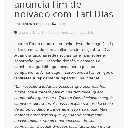
anuncia fim de
noivado com Tati Dias
12/01/2026
por
@uHost
Notícias
anuncia
,
Dias
,
fim
,
Lauana
,
noivado
,
Prado
,
Tati
Lauana Prado anunciou na noite deste domingo (11/1)
o fim do noivado com a influenciadora digital Tati Dias.
A cantora usou as redes sociais para falar sobre a
separação, pediu respeito dos fãs e destacou o
carinho e a gratidão que ainda sente pela ex-
companheira. A mensagem surpreendeu fãs, amigos e
familiares e rapidamente repercutiu na internet.
“
Em respeito a todas as pessoas que acompanham
minha vida e torcem pela minha felicidade, quero
compartilhar que eu e a Tatiana Dias decidimos seguir
caminhos diferentes. A nossa relação sempre foi cheia
de amor, cuidado e parceria, e isso não muda. Mas
também entendemos que, apesar do sentimento,
nossas rotinas, ritmos e perspectivas de vida
começaram a seguir direções distintas. E, com muita