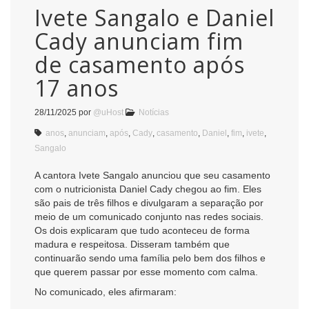
Ivete Sangalo e Daniel
Cady anunciam fim
de casamento após
17 anos
28/11/2025
por
@uHost
Notícias
anos
,
anunciam
,
após
,
Cady
,
casamento
,
Daniel
,
fim
,
ivete
,
Sangalo
A cantora Ivete Sangalo anunciou que seu casamento
com o nutricionista Daniel Cady chegou ao fim. Eles
são pais de três filhos e divulgaram a separação por
meio de um comunicado conjunto nas redes sociais.
Os dois explicaram que tudo aconteceu de forma
madura e respeitosa. Disseram também que
continuarão sendo uma família pelo bem dos filhos e
que querem passar por esse momento com calma.
No comunicado, eles afirmaram: