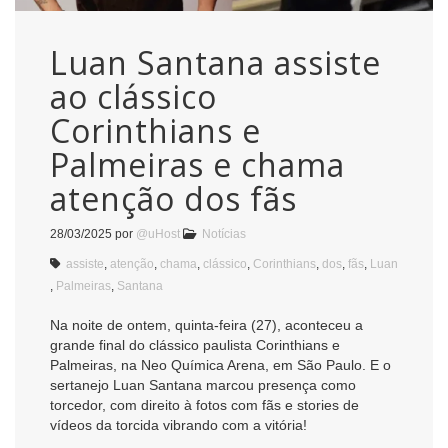
Luan Santana assiste
ao clássico
Corinthians e
Palmeiras e chama
atenção dos fãs
28/03/2025
por
@uHost
Notícias
assiste
,
atenção
,
chama
,
clássico
,
Corinthians
,
dos
,
fãs
,
Luan
,
Palmeiras
,
Santana
Na noite de ontem, quinta-feira (27), aconteceu a
grande final do clássico paulista Corinthians e
Palmeiras, na Neo Química Arena, em São Paulo. E o
sertanejo Luan Santana marcou presença como
torcedor, com direito à fotos com fãs e stories de
vídeos da torcida vibrando com a vitória!