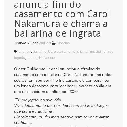
anuncia fim do
casamento com Carol
Nakamura e chama a
bailarina de ingrata
12/05/2025
por
@uHost
Notícias
anuncia
,
bailarina
,
Carol
,
casamento
,
chama
,
fim
,
Guilherme
,
ingrata
,
Leonel
,
Nakamura
O ator Guilherme Leonel anunciou o término do
casamento com a bailarina Carol Nakamura nas redes
sociais. Em seu perfil no Instagram, ele compartilhou
um longo desabafo para legendar uma foto no dia em
que eles subiram ao altar, em 2020:
“Eu me joguei na sua vida …
Vivi intensamente por nós, lutei com todas as forças
que tinha e não tinha .
Literalmente, eu dei meu sangue para te ver realizar
sonhos …