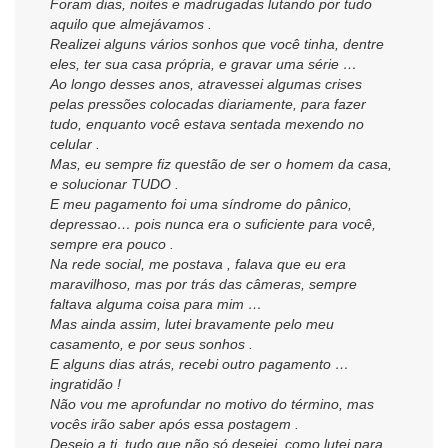
Foram dias, noites e madrugadas lutando por tudo
aquilo que almejávamos .
Realizei alguns vários sonhos que você tinha, dentre
eles, ter sua casa própria, e gravar uma série …
Ao longo desses anos, atravessei algumas crises
pelas pressões colocadas diariamente, para fazer
tudo, enquanto você estava sentada mexendo no
celular .
Mas, eu sempre fiz questão de ser o homem da casa,
e solucionar TUDO .
E meu pagamento foi uma síndrome do pânico,
depressao… pois nunca era o suficiente para você,
sempre era pouco .
Na rede social, me postava , falava que eu era
maravilhoso, mas por trás das câmeras, sempre
faltava alguma coisa para mim …
Mas ainda assim, lutei bravamente pelo meu
casamento, e por seus sonhos .
E alguns dias atrás, recebi outro pagamento …
ingratidão !
Não vou me aprofundar no motivo do término, mas
vocês irão saber após essa postagem .
Desejo a ti, tudo que não só desejei, como lutei para