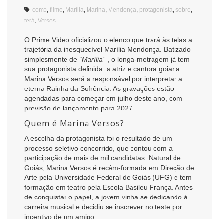
como
,
filme
,
Marília
,
Marina
,
Mendonça
,
protagonista
,
sobre
,
terá
,
Versos
O Prime Video oficializou o elenco que trará às telas a
trajetória da inesquecível Marília Mendonça. Batizado
simplesmente de
“Marília”
, o longa-metragem já tem
sua protagonista definida: a atriz e cantora goiana
Marina Versos será a responsável por interpretar a
eterna Rainha da Sofrência. As gravações estão
agendadas para começar em julho deste ano, com
previsão de lançamento para 2027.
Quem é Marina Versos?
A escolha da protagonista foi o resultado de um
processo seletivo concorrido, que contou com a
participação de mais de mil candidatas. Natural de
Goiás, Marina Versos é recém-formada em Direção de
Arte pela Universidade Federal de Goiás (UFG) e tem
formação em teatro pela Escola Basileu França. Antes
de conquistar o papel, a jovem vinha se dedicando à
carreira musical e decidiu se inscrever no teste por
incentivo de um amigo.