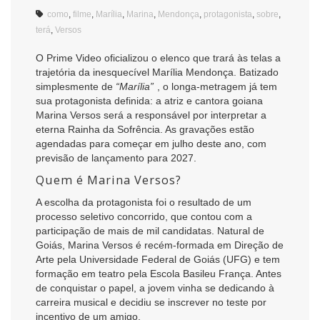
como
,
filme
,
Marília
,
Marina
,
Mendonça
,
protagonista
,
sobre
,
terá
,
Versos
O Prime Video oficializou o elenco que trará às telas a
trajetória da inesquecível Marília Mendonça. Batizado
simplesmente de
“Marília”
, o longa-metragem já tem
sua protagonista definida: a atriz e cantora goiana
Marina Versos será a responsável por interpretar a
eterna Rainha da Sofrência. As gravações estão
agendadas para começar em julho deste ano, com
previsão de lançamento para 2027.
Quem é Marina Versos?
A escolha da protagonista foi o resultado de um
processo seletivo concorrido, que contou com a
participação de mais de mil candidatas. Natural de
Goiás, Marina Versos é recém-formada em Direção de
Arte pela Universidade Federal de Goiás (UFG) e tem
formação em teatro pela Escola Basileu França. Antes
de conquistar o papel, a jovem vinha se dedicando à
carreira musical e decidiu se inscrever no teste por
incentivo de um amigo.