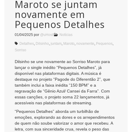
Maroto se juntam
novamente em
Pequenos Detalhes
01/04/2025
por
@uHost
Notícias
Detalhes
,
Dilsinho
,
juntam
,
Maroto
,
novamente
,
Pequenos
,
Sorriso
Dilsinho se une novamente ao Sorriso Maroto para
lançar o single inédito “Pequenos Detalhes”, já
disponível nas plataformas digitais. A música é
destaque no projeto “Pagode do Diferentão 2”, que
também inclui a faixa inédita “150 BPM” e a
regravação de “Gênio Azul/ Cansei da Farra”. Com
essas canções, o projeto soma 22 lançamentos, já
acessíveis nas plataformas de streaming.
“Pequenos Detalhes” aborda um turbilhão de
emoções, explorando as dores e os arrependimentos
de quem não soube valorizar o amor que recebeu. A
letra, com sua sinceridade crua, revela o peso das