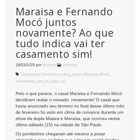
Maraisa e Fernando
Mocó juntos
novamente? Ao que
tudo indica vai ter
casamento sim!
18/03/2025
por
@uHost
Notícias
casamento
,
Fernando
,
indica
,
juntos
,
Maraisa
,
Mocó
,
novamente
,
sim
,
ter
,
tudo
,
vai
Pelo o que parece, o casal Maraisa e Fernando Mocó
decidiram reatar o noivado, novamente! O casal que
havia anunciado seu término no final desse último mês
de fevereiro foi visto em clima de romance durante um
show da dupla Maiara e Maraisa, que ocorreu nesse
último sábado (15) na cidade de São Paulo.
Os pombinhos chegaram até mesmo a posar