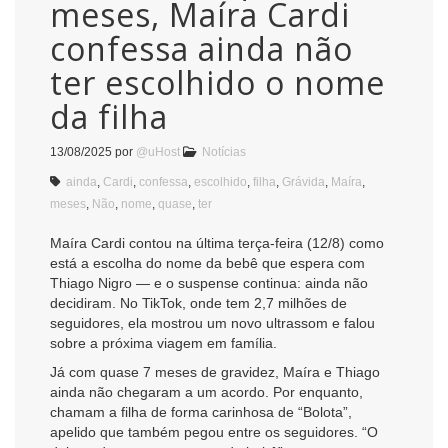
meses, Maíra Cardi
confessa ainda não
ter escolhido o nome
da filha
13/08/2025
por
@uHost
Notícias
ainda
,
Cardi
,
confessa
,
escolhido
,
filha
,
Grávida
,
Maíra
,
meses
,
Não
,
nome
,
quase
,
ter
Maíra Cardi contou na última terça-feira (12/8) como
está a escolha do nome da bebê que espera com
Thiago Nigro — e o suspense continua: ainda não
decidiram. No TikTok, onde tem 2,7 milhões de
seguidores, ela mostrou um novo ultrassom e falou
sobre a próxima viagem em família.
Já com quase 7 meses de gravidez, Maíra e Thiago
ainda não chegaram a um acordo. Por enquanto,
chamam a filha de forma carinhosa de “Bolota”,
apelido que também pegou entre os seguidores. “O