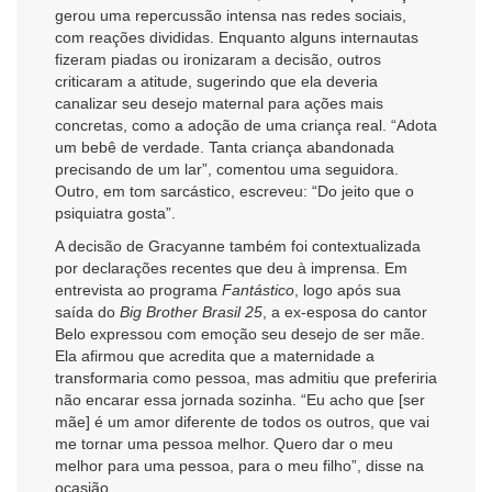
gerou uma repercussão intensa nas redes sociais,
com reações divididas. Enquanto alguns internautas
fizeram piadas ou ironizaram a decisão, outros
criticaram a atitude, sugerindo que ela deveria
canalizar seu desejo maternal para ações mais
concretas, como a adoção de uma criança real. “Adota
um bebê de verdade. Tanta criança abandonada
precisando de um lar”, comentou uma seguidora.
Outro, em tom sarcástico, escreveu: “Do jeito que o
psiquiatra gosta”.
A decisão de Gracyanne também foi contextualizada
por declarações recentes que deu à imprensa. Em
entrevista ao programa
Fantástico
, logo após sua
saída do
Big Brother Brasil 25
, a ex-esposa do cantor
Belo expressou com emoção seu desejo de ser mãe.
Ela afirmou que acredita que a maternidade a
transformaria como pessoa, mas admitiu que preferiria
não encarar essa jornada sozinha. “Eu acho que [ser
mãe] é um amor diferente de todos os outros, que vai
me tornar uma pessoa melhor. Quero dar o meu
melhor para uma pessoa, para o meu filho”, disse na
ocasião.