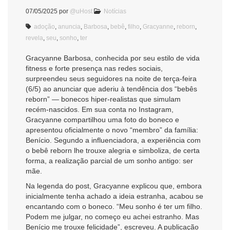
07/05/2025
por
@uHost
Notícias
adoção
,
anuncia
,
Barbosa
,
bebê
,
filho
,
Gracyanne
,
reborn
,
revela
,
seu
,
sonho
,
ter
Gracyanne Barbosa, conhecida por seu estilo de vida
fitness e forte presença nas redes sociais,
surpreendeu seus seguidores na noite de terça-feira
(6/5) ao anunciar que aderiu à tendência dos “bebês
reborn” — bonecos hiper-realistas que simulam
recém-nascidos. Em sua conta no Instagram,
Gracyanne compartilhou uma foto do boneco e
apresentou oficialmente o novo “membro” da família:
Benício. Segundo a influenciadora, a experiência com
o bebê reborn lhe trouxe alegria e simboliza, de certa
forma, a realização parcial de um sonho antigo: ser
mãe.
Na legenda do post, Gracyanne explicou que, embora
inicialmente tenha achado a ideia estranha, acabou se
encantando com o boneco. “Meu sonho é ter um filho.
Podem me julgar, no começo eu achei estranho. Mas
Benício me trouxe felicidade”, escreveu. A publicação