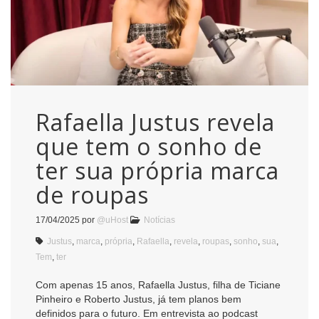
Rafaella Justus revela
que tem o sonho de
ter sua própria marca
de roupas
17/04/2025
por
@uHost
Notícias
Justus
,
marca
,
própria
,
Rafaella
,
revela
,
roupas
,
sonho
,
sua
,
Tem
,
ter
Com apenas 15 anos, Rafaella Justus, filha de Ticiane
Pinheiro e Roberto Justus, já tem planos bem
definidos para o futuro. Em entrevista ao podcast