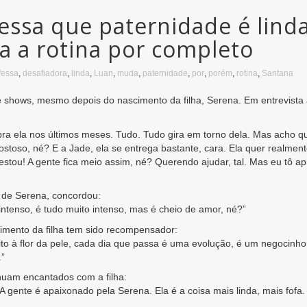
essa que paternidade é lind
a a rotina por completo
fessa
,
desafiadora
,
linda
,
Luan
,
muda
,
paternidade
,
por
,
porém
,
rotina
,
Santana
 shows, mesmo depois do nascimento da filha, Serena. Em entrevista 
 pra ela nos últimos meses. Tudo. Tudo gira em torno dela. Mas acho 
toso, né? E a Jade, ela se entrega bastante, cara. Ela quer realmente 
, estou! A gente fica meio assim, né? Querendo ajudar, tal. Mas eu tô
de Serena, concordou:
É intenso, é tudo muito intenso, mas é cheio de amor, né?”
imento da filha tem sido recompensador:
to à flor da pele, cada dia que passa é uma evolução, é um negocinho 
.”
nuam encantados com a filha:
 A gente é apaixonado pela Serena. Ela é a coisa mais linda, mais fofa