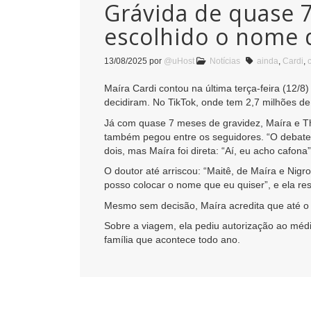
Grávida de quase 7
escolhido o nome d
13/08/2025
por
@uHost
Notícias
ainda
,
Cardi
,
Maíra Cardi contou na última terça-feira (12
decidiram. No TikTok, onde tem 2,7 milhões de
Já com quase 7 meses de gravidez, Maíra e Th
também pegou entre os seguidores. “O debate 
dois, mas Maíra foi direta: “Aí, eu acho cafona”
O doutor até arriscou: “Maitê, de Maíra e Nigr
posso colocar o nome que eu quiser”, e ela r
Mesmo sem decisão, Maíra acredita que até o f
Sobre a viagem, ela pediu autorização ao médi
família que acontece todo ano.