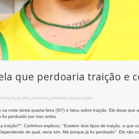
ela que perdoaria traição e c
fessa
,
foi
,
já
,
Maia
,
perdoado
,
perdoaria
,
revela
,
traição
 noite desta quarta-feira (9/7) e falou sobre traição. Ele disse que acr
 foi perdoado por isso antes.
raição?”. Carlinhos explicou: “Existem dois tipos de traição: a que vo
. Dependendo de qual, seria sim. Até porque já fui perdoado”. Ele não