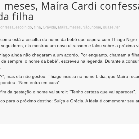
 meses, Maíra Cardi confess
a filha
confessa
,
escolhido
,
filha
,
Grávida
,
Maíra
,
meses
,
Não
,
nome
,
quase
,
ter
/8) como está a escolha do nome da bebê que espera com Thiago Nigro
 seguidores, ela mostrou um novo ultrassom e falou sobre a próxima v
iago ainda não chegaram a um acordo. Por enquanto, chamam a filha 
de sempre: o nome da bebê”, escreveu na legenda. Durante a consult
.
o?”, mas ela não gostou. Thiago insistiu no nome Lídia, que Maíra recu
espondeu: “Nem entra em casa”.
im da gestação o nome vai surgir: “Tenho certeza que vai aparecer”.
co para o próximo destino: Suíça e Grécia. A ideia é comemorar seu a