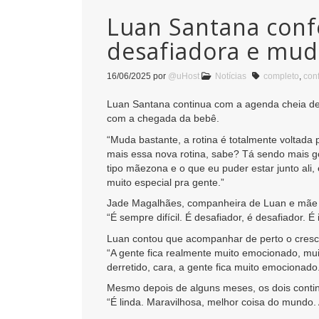
Luan Santana conf
desafiadora e mud
16/06/2025
por
@uHost
Notícias
completo
,
con
Luan Santana continua com a agenda cheia de
com a chegada da bebê.
“Muda bastante, a rotina é totalmente voltada
mais essa nova rotina, sabe? Tá sendo mais gos
tipo mãezona e o que eu puder estar junto ali
muito especial pra gente.”
Jade Magalhães, companheira de Luan e mãe 
“É sempre difícil. É desafiador, é desafiador. 
Luan contou que acompanhar de perto o cresc
“A gente fica realmente muito emocionado, mui
derretido, cara, a gente fica muito emocionado
Mesmo depois de alguns meses, os dois conti
“É linda. Maravilhosa, melhor coisa do mundo.